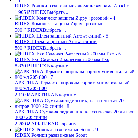
RIDEX Ролики раздвижные алюминевая рама Apache
1 965
₽
RIDEX
Выбрать ...
RIDEX Комплект защиты Zippy : розовый
500
₽
RIDEX
Выбрать ...
RIDEX Шлем защитный Arrow: синий
500
₽
RIDEX
Выбрать ...
RIDEX Exo Самокат 2-колесный 200 мм Exo
8 820
₽
RIDEX
В корзину
АРКТИКА Термос с широким горлом универсальный
800 мл 205-800
2 110
₽
АРКТИКА
В корзину
АРКТИКА Сумка-холодильник, классическая 20 литров
3000-20: синий
2 200
₽
АРКТИКА
В корзину
RIDEX Ролики раздвижные Scout