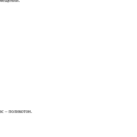
омещении.
ас – поликотон.