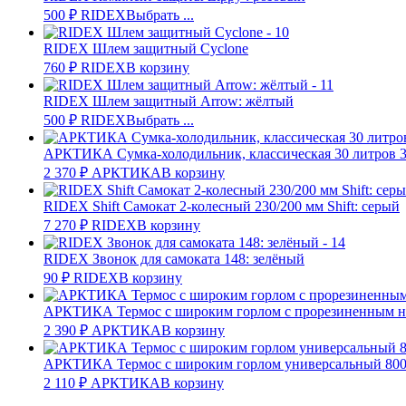
500
₽
RIDEX
Выбрать ...
RIDEX Шлем защитный Cyclone
760
₽
RIDEX
В корзину
RIDEX Шлем защитный Arrow: жёлтый
500
₽
RIDEX
Выбрать ...
АРКТИКА Сумка-холодильник, классическая 30 литров 3
2 370
₽
АРКТИКА
В корзину
RIDEX Shift Самокат 2-колесный 230/200 мм Shift: серый
7 270
₽
RIDEX
В корзину
RIDEX Звонок для самоката 148: зелёный
90
₽
RIDEX
В корзину
АРКТИКА Термос с широким горлом с прорезиненным на
2 390
₽
АРКТИКА
В корзину
АРКТИКА Термос с широким горлом универсальный 800 
2 110
₽
АРКТИКА
В корзину