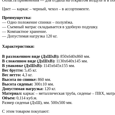
Область применения — для отдыха на открытом воздухе и в п
Цвет — каркас – черный, чехол – в ассортименте.
Преимущества:
— Одно положение спинки – полулёжа.
— Съемный матрас складывается в удобную подушку.
— Компактное хранение.
— Допустимая нагрузка 120 кг.
Характеристики:
В разложенном виде (ДхШхВ):
850x640x860 мм.
В сложенном виде (ДхШхВ):
1130x640x145 мм.
В упаковке (ДхШхВ):
1145х645х155 мм.
Вес брутто:
5,45 кг.
Вес нетто:
4,3 кг.
Высота по спинке:
860 мм.
Высота сиденья:
300±10 мм.
Допустимая нагрузка:
120 кг.
Материал:
каркас – металлическая труба, сиденье – ПВХ, матр
Объем:
0,114 куб.м.
Размер сиденья (ДхШ), мм. 500х500 мм.
С этим товаром покупают: