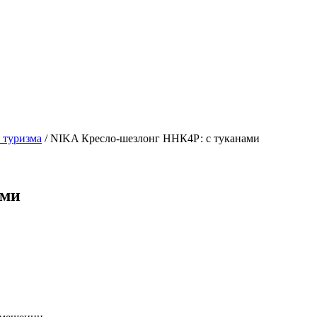
 туризма
/
NIKA Кресло-шезлонг ННК4Р: с туканами
ами