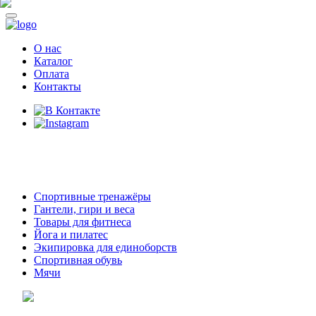
О нас
Каталог
Оплата
Контакты
8 (914)
69-55-0-55
г. Арсеньев,
ул. Островского 2,
ТЦ Семеновский, бутик 35
Спортивные тренажёры
Гантели, гири и веса
Товары для фитнеса
Йога и пилатес
Экипировка для единоборств
Спортивная обувь
Мячи