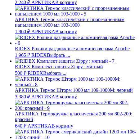
2 240
₽
АРКТИКА
В корзину
АРКТИКА Термос классический с прорезиненным
напылением 1000 мл 103-1000
1 960
₽
АРКТИКА
В корзину
RIDEX Ролики раздвижные алюминевая рама Apache
1 965
₽
RIDEX
Выбрать ...
RIDEX Комплект защиты Zippy : мятный
500
₽
RIDEX
Выбрать ...
АРКТИКА Термос Шторм 1000 мл 109-1000М: чёрный
3 380
₽
АРКТИКА
В корзину
АРКТИКА Термокружка классическая 200 мл 802-200:
красный
640
₽
АРКТИКА
В корзину