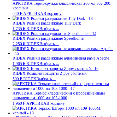
АРКТИКА Термокружка классическая 200 мл 802-200:
красный
640
₽
АРКТИКА
В корзину
RIDEX Ролики раздвижные Tilly Dark
1 735
₽
RIDEX
Выбрать ...
RIDEX Ролики раздвижные Speedhunter
2 250
₽
RIDEX
Выбрать ...
RIDEX Ролики раздвижные алюминевая рама Apache
1 965
₽
RIDEX
Выбрать ...
RIDEX Комплект защиты Zippy : мятный
500
₽
RIDEX
Выбрать ...
АРКТИКА Термос классический с прорезиненным
напылением 1000 мл 103-1000
1 960
₽
АРКТИКА
В корзину