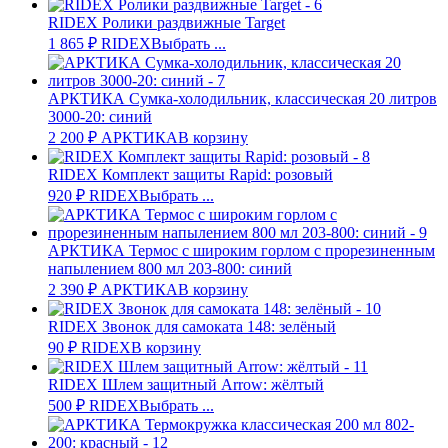
RIDEX Ролики раздвижные Target
1 865
₽
RIDEX
Выбрать ...
АРКТИКА Сумка-холодильник, классическая 20 литров
3000-20: синий
2 200
₽
АРКТИКА
В корзину
RIDEX Комплект защиты Rapid: розовый
920
₽
RIDEX
Выбрать ...
АРКТИКА Термос с широким горлом с прорезиненным
напылением 800 мл 203-800: синий
2 390
₽
АРКТИКА
В корзину
RIDEX Звонок для самоката 148: зелёный
90
₽
RIDEX
В корзину
RIDEX Шлем защитный Arrow: жёлтый
500
₽
RIDEX
Выбрать ...