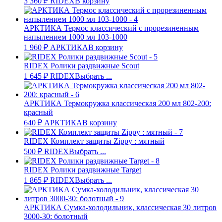
3 360
₽
RIDEX
В корзину
АРКТИКА Термос классический с прорезиненным
напылением 1000 мл 103-1000
1 960
₽
АРКТИКА
В корзину
RIDEX Ролики раздвижные Scout
1 645
₽
RIDEX
Выбрать ...
АРКТИКА Термокружка классическая 200 мл 802-200:
красный
640
₽
АРКТИКА
В корзину
RIDEX Комплект защиты Zippy : мятный
500
₽
RIDEX
Выбрать ...
RIDEX Ролики раздвижные Target
1 865
₽
RIDEX
Выбрать ...
АРКТИКА Сумка-холодильник, классическая 30 литров
3000-30: болотный