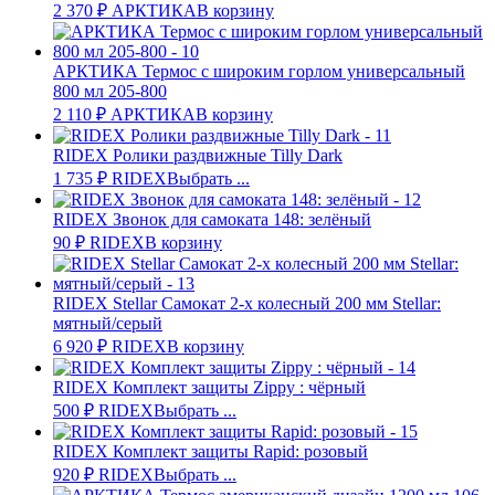
2 370
₽
АРКТИКА
В корзину
АРКТИКА Термос с широким горлом универсальный
800 мл 205-800
2 110
₽
АРКТИКА
В корзину
RIDEX Ролики раздвижные Tilly Dark
1 735
₽
RIDEX
Выбрать ...
RIDEX Звонок для самоката 148: зелёный
90
₽
RIDEX
В корзину
RIDEX Stellar Самокат 2-х колесный 200 мм Stellar:
мятный/серый
6 920
₽
RIDEX
В корзину
RIDEX Комплект защиты Zippy : чёрный
500
₽
RIDEX
Выбрать ...
RIDEX Комплект защиты Rapid: розовый
920
₽
RIDEX
Выбрать ...