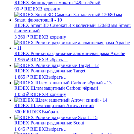
RIDEX Звонок для самоката 148: зелёный
90
₽
RIDEX
В корзину
RIDEX Smart 3D Самокат 3-х колесный 120/80 мм Smart:
фиолетовый
3 360
₽
RIDEX
В корзину
RIDEX Ролики раздвижные алюминевая рама Apache
1 965
₽
RIDEX
Выбрать ...
RIDEX Ролики раздвижные Target
1 865
₽
RIDEX
Выбрать ...
RIDEX Шлем защитный Carbon: чёрный
1 050
₽
RIDEX
В корзину
RIDEX Шлем защитный Arrow: синий
500
₽
RIDEX
Выбрать ...
RIDEX Ролики раздвижные Scout
1 645
₽
RIDEX
Выбрать ...