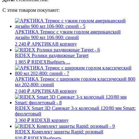
С этим товаром покупают:
АРКТИКА Термос с узким горлом американский
дизайн 900 мл 106-900: синий
2 240
₽
АРКТИКА
В корзину
RIDEX Ролики раздвижные Target
1 865
₽
RIDEX
Выбрать ...
АРКТИКА Термос с широким горлом классический 800
мл 202-800: синий
2 040
₽
АРКТИКА
В корзину
RIDEX Smart 3D Самокат 3-х колесный 120/80 мм Smart:
фиолетовый
3 360
₽
RIDEX
В корзину
RIDEX Комплект защиты Rapid: розовый
920
₽
RIDEX
Выбрать ...