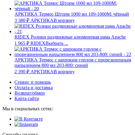
АРКТИКА Термос Шторм 1000 мл 109-1000М: чёрный
3 380
₽
АРКТИКА
В корзину
RIDEX Ролики раздвижные алюминевая рама Apache
1 965
₽
RIDEX
Выбрать ...
АРКТИКА Термос с широким горлом с прорезиненным
напылением 800 мл 203-800: синий
2 390
₽
АРКТИКА
В корзину
Сервис и помощь
Оплата и доставка
Возврат/обмен
Карта сайта
Мы в социальных сетях:
Способы оплаты: