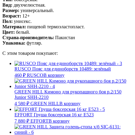
Вид:
двухчелюстная.
Размер:
универсальный.
Возраст:
12+
Пол:
унисекс.
Материал:
пищевой термоэластопласт.
Цвет:
белый.
Страна-производитель:
Пакистан
Упаковка:
футляр.
С этим товаром покупают:
RUSCO Пояс для единоборств 10489: зелёный
460
₽
RUSCO
В корзину
GREEN HILL Кимоно для рукопашного боя р.2/150
Junior SHH-2210
4 580
₽
GREEN HILL
В корзину
EFFORT Груша боксерская 16 кг E523
7 880
₽
EFFORT
В корзину