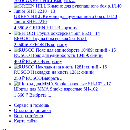
700
₽
GREEN HILL
Выбрать ...
GREEN HILL Кимоно для рукопашного боя р.1/140
Junior SHH-2210
4 580
₽
GREEN HILL
В корзину
EFFORT Груша боксерская 5кг E521
2 940
₽
EFFORT
В корзину
RUSCO Пояс для единоборств 10489: синий
460
₽
RUSCO
В корзину
RUSCO Накладки на кисть 1281: синий
250
₽
RUSCO
Выбрать ...
Шорты для MMA Smoke взрослые SH-102
1 666
₽
Выбрать ...
Сервис и помощь
Оплата и доставка
Возврат/обмен
Карта сайта