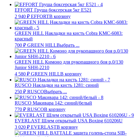
EFFORT Груша боксерская 5кг E521
2 940
₽
EFFORT
В корзину
GREEN HILL Накладки на кисть Cobra KMC-6083:
красный
700
₽
GREEN HILL
Выбрать ...
GREEN HILL Кимоно для рукопашного боя р.0/130
Junior SHH-2210
4 580
₽
GREEN HILL
В корзину
RUSCO Накладки на кисть 1281: синий
250
₽
RUSCO
Выбрать ...
RUSCO Макивара 142: синий/белый
770
₽
RUSCO
В корзину
EVERLAST Шлем открытый USA Boxing 610206U
3 020
₽
EVERLAST
В корзину