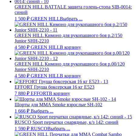
GREEN HILL BATTALE защита голень-стопа SIB-0014:
синий
1 500
₽
GREEN HILL
Выбрать ...
GREEN HILL Кимоно для рукопашного боя р.2/150
Junior SHH-2210
4 580
₽
GREEN HILL
В корзину
GREEN HILL Кимоно для рукопашного боя р.00/120
Junior SHH-2210
4 580
₽
GREEN HILL
В корзину
EFFORT Груша боксерская 16 кг E523
7 880
₽
EFFORT
В корзину
Шорты для MMA Smoke взрослые SH-102
1 666
₽
Выбрать ...
RUSCO Sport перчатки снарядные, к/з 142: синий
1 590
₽
RUSCO
Выбрать ...