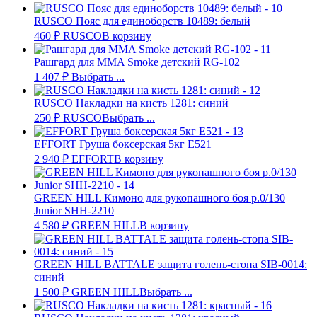
RUSCO Пояс для единоборств 10489: белый
460
₽
RUSCO
В корзину
Рашгард для MMA Smoke детский RG-102
1 407
₽
Выбрать ...
RUSCO Накладки на кисть 1281: синий
250
₽
RUSCO
Выбрать ...
EFFORT Груша боксерская 5кг E521
2 940
₽
EFFORT
В корзину
GREEN HILL Кимоно для рукопашного боя р.0/130
Junior SHH-2210
4 580
₽
GREEN HILL
В корзину
GREEN HILL BATTALE защита голень-стопа SIB-0014:
синий
1 500
₽
GREEN HILL
Выбрать ...