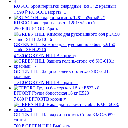
RUSCO Sport перчатки снарядные, к/з 142: красный
1 590
₽
RUSCO
Выбрать ...
RUSCO Накладки на кисть 1281: чёрный
250
₽
RUSCO
Выбрать ...
GREEN HILL Кимоно для рукопашного боя р.2/150
Junior SHH-2210
4 580
₽
GREEN HILL
В корзину
GREEN HILL Защита голень-стопа х/б SIC-6131:
красный
1 310
₽
GREEN HILL
Выбрать ...
EFFORT Груша боксерская 16 кг E523
7 880
₽
EFFORT
В корзину
GREEN HILL Накладки на кисть Cobra KMC-6083:
синий
700
₽
GREEN HILL
Выбрать ...