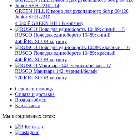
GREEN HILL Кимоно для рукопашного боя р.00/120
Junior SHH-2210
4 580
₽
GREEN HILL
В корзину
RUSCO Пояс для единоборств 10489: синий
460
₽
RUSCO
В корзину
RUSCO Пояс для единоборств 10489: красный
460
₽
RUSCO
В корзину
RUSCO Макивара 142: чёрный/белый
770
₽
RUSCO
В корзину
Сервис и помощь
Оплата и доставка
Возврат/обмен
Карта сайта
Мы в социальных сетях: