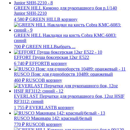
GREEN HILL Кимоно для рукопашного боя р.1/140
Junior SHH-2210
4 580
₽
GREEN HILL
В корзину
GREEN HILL Накладки на кисть Cobra KMC-6083:
синий
700
₽
GREEN HILL
Выбрать ...
EFFORT Груша боксерская 12кг E522
6 740
₽
EFFORT
В корзину
RUSCO Пояс для единоборств 10489: оранжевый
460
₽
RUSCO
В корзину
EVERLAST Перчатки для рукопашного боя, 12oz HSIF
RF3112: синий
1 755
₽
EVERLAST
В корзину
RUSCO Макивара 142: красный/белый
770
₽
RUSCO
В корзину