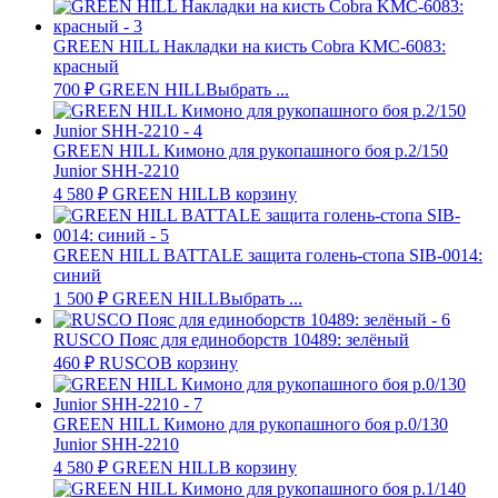
GREEN HILL Накладки на кисть Cobra KMC-6083:
красный
700
₽
GREEN HILL
Выбрать ...
GREEN HILL Кимоно для рукопашного боя р.2/150
Junior SHH-2210
4 580
₽
GREEN HILL
В корзину
GREEN HILL BATTALE защита голень-стопа SIB-0014:
синий
1 500
₽
GREEN HILL
Выбрать ...
RUSCO Пояс для единоборств 10489: зелёный
460
₽
RUSCO
В корзину
GREEN HILL Кимоно для рукопашного боя р.0/130
Junior SHH-2210
4 580
₽
GREEN HILL
В корзину