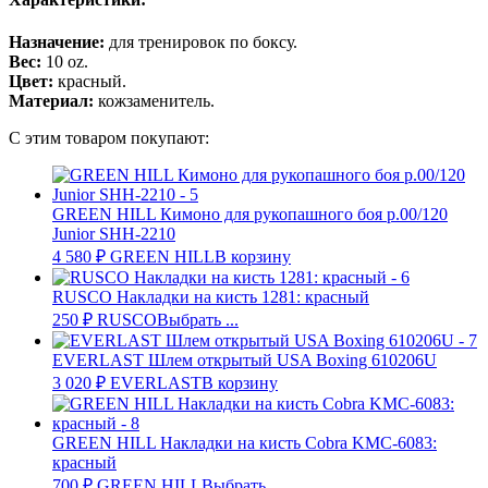
Назначение:
для тренировок по боксу.
Вес:
10 oz.
Цвет:
красный.
Материал:
кожзаменитель.
С этим товаром покупают:
GREEN HILL Кимоно для рукопашного боя р.00/120
Junior SHH-2210
4 580
₽
GREEN HILL
В корзину
RUSCO Накладки на кисть 1281: красный
250
₽
RUSCO
Выбрать ...
EVERLAST Шлем открытый USA Boxing 610206U
3 020
₽
EVERLAST
В корзину
GREEN HILL Накладки на кисть Cobra KMC-6083:
красный
700
₽
GREEN HILL
Выбрать ...