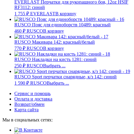
EVERLAST Перчатки для рукопашного боя, 12oz HSIF
RF3112: синий
1 755
₽
EVERLAST
В корзину
RUSCO Пояс для единоборств 10489: красный
460
₽
RUSCO
В корзину
RUSCO Макивара 142: красный/белый
770
₽
RUSCO
В корзину
RUSCO Накладки на кисть 1281: синий
250
₽
RUSCO
Выбрать ...
RUSCO Sport перчатки снарядные, к/з 142: синий
1 590
₽
RUSCO
Выбрать ...
Сервис и помощь
Оплата и доставка
Возврат/обмен
Карта сайта
Мы в социальных сетях: