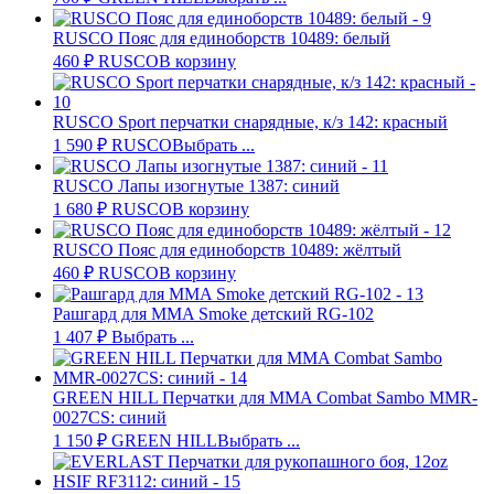
RUSCO Пояс для единоборств 10489: белый
460
₽
RUSCO
В корзину
RUSCO Sport перчатки снарядные, к/з 142: красный
1 590
₽
RUSCO
Выбрать ...
RUSCO Лапы изогнутые 1387: синий
1 680
₽
RUSCO
В корзину
RUSCO Пояс для единоборств 10489: жёлтый
460
₽
RUSCO
В корзину
Рашгард для MMA Smoke детский RG-102
1 407
₽
Выбрать ...
GREEN HILL Перчатки для MMA Combat Sambo MMR-
0027CS: синий
1 150
₽
GREEN HILL
Выбрать ...