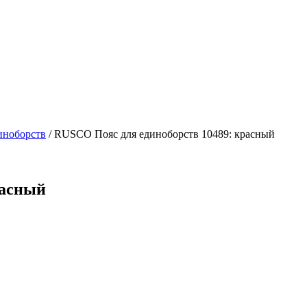
иноборств
/
RUSCO Пояс для единоборств 10489: красный
расный