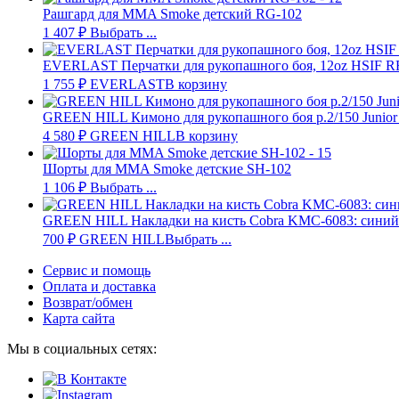
Рашгард для MMA Smoke детский RG-102
1 407
₽
Выбрать ...
EVERLAST Перчатки для рукопашного боя, 12oz HSIF R
1 755
₽
EVERLAST
В корзину
GREEN HILL Кимоно для рукопашного боя р.2/150 Junio
4 580
₽
GREEN HILL
В корзину
Шорты для MMA Smoke детские SH-102
1 106
₽
Выбрать ...
GREEN HILL Накладки на кисть Cobra KMC-6083: синий
700
₽
GREEN HILL
Выбрать ...
Сервис и помощь
Оплата и доставка
Возврат/обмен
Карта сайта
Мы в социальных сетях: