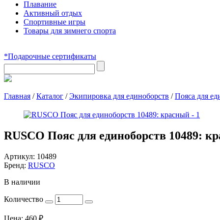
Плавание
Активный отдых
Спортивные игры
Товары для зимнего спорта
*Подарочные сертификаты
Главная
/
Каталог
/
Экипировка для единоборств
/
Пояса для ед
RUSCO Пояс для единоборств 10489: к
Артикул:
10489
Бренд:
RUSCO
В наличии
Количество
Цена:
460
₽