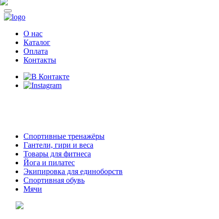
О нас
Каталог
Оплата
Контакты
8 (914)
69-55-0-55
г. Арсеньев,
ул. Островского 2,
ТЦ Семеновский, бутик 35
Спортивные тренажёры
Гантели, гири и веса
Товары для фитнеса
Йога и пилатес
Экипировка для единоборств
Спортивная обувь
Мячи