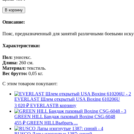
В корзину
Описание:
Пояс, предназначенный для занятий различными боевыми иску
Характеристики:
Пол:
унисекс.
Длина:
260 см.
Материал:
текстиль.
Вес брутто:
0,05 кг.
С этим товаром покупают:
EVERLAST Шлем открытый USA Boxing 610206U
3 020
₽
EVERLAST
В корзину
GREEN HILL Бандаж паховый Boxing CSG-6048
455
₽
GREEN HILL
Выбрать ...
RUSCO Лапы изогнутые 1387: синий