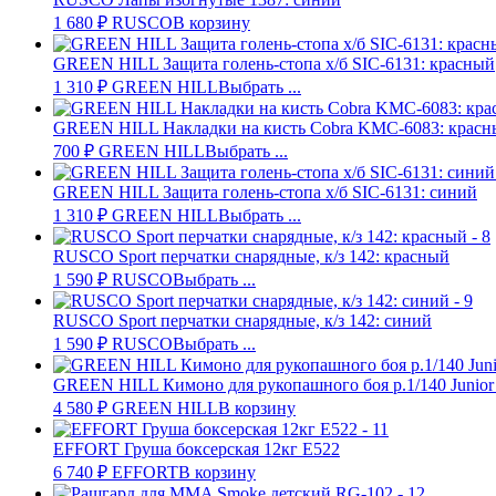
1 680
₽
RUSCO
В корзину
GREEN HILL Защита голень-стопа х/б SIC-6131: красный
1 310
₽
GREEN HILL
Выбрать ...
GREEN HILL Накладки на кисть Cobra KMC-6083: красн
700
₽
GREEN HILL
Выбрать ...
GREEN HILL Защита голень-стопа х/б SIC-6131: синий
1 310
₽
GREEN HILL
Выбрать ...
RUSCO Sport перчатки снарядные, к/з 142: красный
1 590
₽
RUSCO
Выбрать ...
RUSCO Sport перчатки снарядные, к/з 142: синий
1 590
₽
RUSCO
Выбрать ...
GREEN HILL Кимоно для рукопашного боя р.1/140 Junio
4 580
₽
GREEN HILL
В корзину
EFFORT Груша боксерская 12кг E522
6 740
₽
EFFORT
В корзину