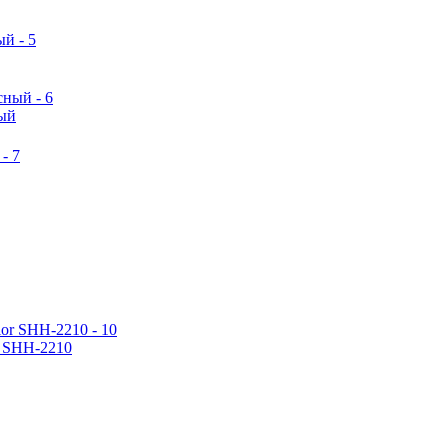
ый
r SHH-2210