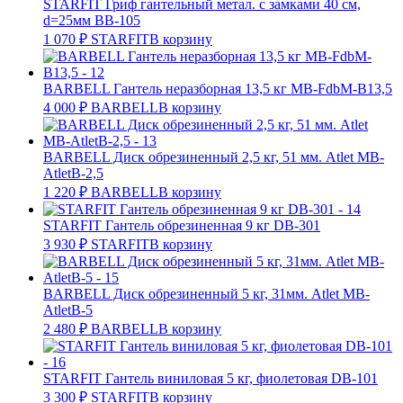
STARFIT Гриф гантельный метал. с замками 40 см,
d=25мм BB-105
1 070
₽
STARFIT
В корзину
BARBELL Гантель неразборная 13,5 кг MB-FdbM-B13,5
4 000
₽
BARBELL
В корзину
BARBELL Диск обрезиненный 2,5 кг, 51 мм. Atlet MB-
AtletB-2,5
1 220
₽
BARBELL
В корзину
STARFIT Гантель обрезиненная 9 кг DB-301
3 930
₽
STARFIT
В корзину
BARBELL Диск обрезиненный 5 кг, 31мм. Atlet MB-
AtletB-5
2 480
₽
BARBELL
В корзину
STARFIT Гантель виниловая 5 кг, фиолетовая DB-101
3 300
₽
STARFIT
В корзину