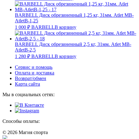
BARBELL Диск обрезиненный 1,25 кг, 31мм. Atlet MB-
AtletB-1,25
1 000
₽
BARBELL
В корзину
BARBELL Диск обрезиненный 2,5 кг, 31мм. Atlet MB-
AtletB-2,5
1 280
₽
BARBELL
В корзину
Сервис и помощь
Оплата и доставка
Возврат/обмен
Карта сайта
Мы в социальных сетях:
Способы оплаты:
© 2026 Магия спорта
8 (914) 69-55-0-55