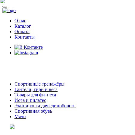
О нас
Каталог
Оплата
Контакты
8 (914)
69-55-0-55
г. Арсеньев,
ул. Островского 2,
ТЦ Семеновский, бутик 35
Спортивные тренажёры
Гантели, гири и веса
Товары для фитнеса
Йога и пилатес
Экипировка для единоборств
Спортивная обувь
Мячи