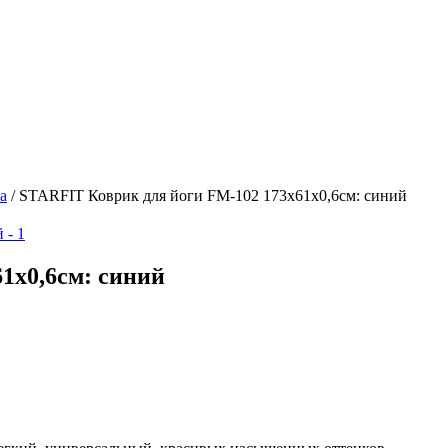
а
/
STARFIT Коврик для йоги FM-102 173х61х0,6см: синий
1х0,6см: синий