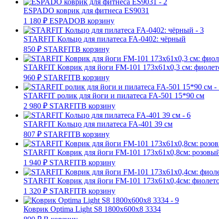
ESPADO коврик для фитнеса ES9031
1 180
₽
ESPADO
В корзину
STARFIT Кольцо для пилатеса FA-0402: чёрный
850
₽
STARFIT
В корзину
STARFIT Коврик для йоги FM-101 173x61x0,3 см: фиолет
960
₽
STARFIT
В корзину
STARFIT ролик для йоги и пилатеса FA-501 15*90 см
2 980
₽
STARFIT
В корзину
STARFIT Кольцо для пилатеса FA-401 39 см
807
₽
STARFIT
В корзину
STARFIT Коврик для йоги FM-101 173х61х0,8см: розовый
1 940
₽
STARFIT
В корзину
STARFIT Коврик для йоги FM-101 173х61х0,4см: фиолет
1 320
₽
STARFIT
В корзину
Коврик Optima Light S8 1800х600х8 3334