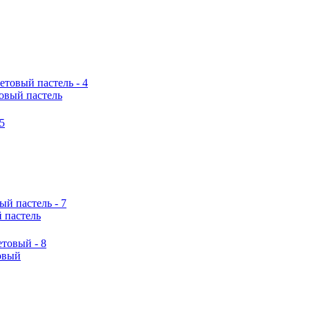
овый пастель
 пастель
овый