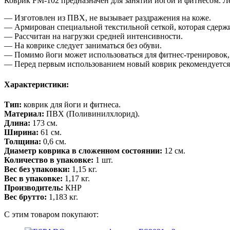
Коврик FM-102 предназначен для занятий йогой и фитнесом. 
— Изготовлен из ПВХ, не вызывает раздражения на коже.
— Армирован специальной текстильной сеткой, которая сдержив
— Рассчитан на нагрузки средней интенсивности.
— На коврике следует заниматься без обуви.
— Помимо йоги может использоваться для фитнес-тренировок,
— Перед первым использованием новый коврик рекомендуется
Характеристики:
Тип:
коврик для йоги и фитнеса.
Материал:
ПВХ (Поливинилхлорид).
Длина:
173 см.
Ширина:
61 см.
Толщина:
0,6 см.
Диаметр коврика в сложенном состоянии:
12 см.
Количество в упаковке:
1 шт.
Вес без упаковки:
1,15 кг.
Вес в упаковке:
1,17 кг.
Производитель:
КНР
Вес брутто:
1,183 кг.
С этим товаром покупают: