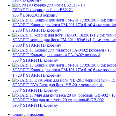
890
₽
В корзину
ESPADO коврик для йоги ES2121
930
₽
ESPADO
В корзину
STARFIT Коврик для йоги FM-201 173х61х0,4 см: синий/
2 280
₽
STARFIT
В корзину
STARFIT коврик для йоги FM-301 183x61x1,2 см: темно-
2 000
₽
STARFIT
В корзину
STARFIT Кольцо для пилатеса FA-0402: розовый
850
₽
STARFIT
В корзину
STARFIT Коврик для йоги FM-101 173х61х0,6 см: розовы
1 720
₽
STARFIT
В корзину
STARFIT EVA Блок для йоги YB-201: черно-серый
850
₽
STARFIT
В корзину
STARFIT Мяч для пилатеса 20 см, розовый GB-902
390
₽
STARFIT
В корзину
Сервис и помощь