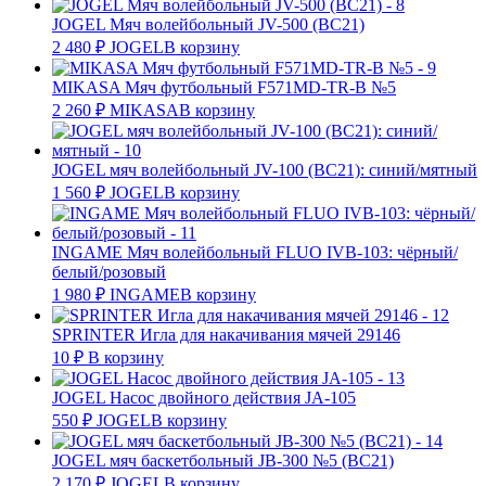
JOGEL Мяч волейбольный JV-500 (BC21)
2 480
₽
JOGEL
В корзину
MIKASA Мяч футбольный F571MD-TR-B №5
2 260
₽
MIKASA
В корзину
JOGEL мяч волейбольный JV-100 (BC21): синий/мятный
1 560
₽
JOGEL
В корзину
INGAME Мяч волейбольный FLUO IVB-103: чёрный/
белый/розовый
1 980
₽
INGAME
В корзину
SPRINTER Игла для накачивания мячей 29146
10
₽
В корзину
JOGEL Насос двойного действия JA-105
550
₽
JOGEL
В корзину
JOGEL мяч баскетбольный JB-300 №5 (BC21)
2 170
₽
JOGEL
В корзину