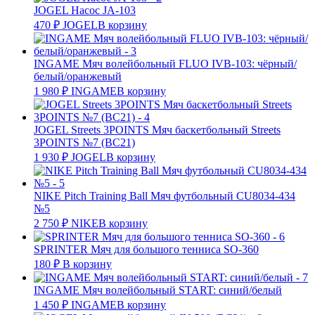
JOGEL Насос JA-103
470
₽
JOGEL
В корзину
INGAME Мяч волейбольный FLUO IVB-103: чёрный/
белый/оранжевый
1 980
₽
INGAME
В корзину
JOGEL Streets 3POINTS Мяч баскетбольный Streets
3POINTS №7 (BC21)
1 930
₽
JOGEL
В корзину
NIKE Pitch Training Ball Мяч футбольный CU8034-434
№5
2 750
₽
NIKE
В корзину
SPRINTER Мяч для большого тенниса SO-360
180
₽
В корзину
INGAME Мяч волейбольный START: синий/белый
1 450
₽
INGAME
В корзину