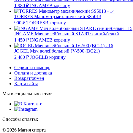
1 980
₽
INGAME
В корзину
TORRES Манометр механический SS5013
900
₽
TORRES
В корзину
INGAME Мяч волейбольный START: синий/белый
1 450
₽
INGAME
В корзину
JOGEL Мяч волейбольный JV-500 (BC21)
2 480
₽
JOGEL
В корзину
Сервис и помощь
Оплата и доставка
Возврат/обмен
Карта сайта
Мы в социальных сетях:
Способы оплаты:
© 2026 Магия спорта