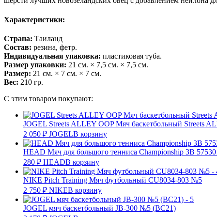
шерсти лучших новозеландских овец с добавлением нейлона дл
Характеристики:
Страна:
Таиланд
Состав:
резина, фетр.
Индивидуальная упаковка:
пластиковая туба.
Размер упаковки:
21 см. × 7,5 см. × 7,5 см.
Размер:
21 см. × 7 см. × 7 см.
Вес:
210 гр.
С этим товаром покупают:
JOGEL Streets ALLEY OOP Мяч баскетбольный Streets 
2 050
₽
JOGEL
В корзину
HEAD Мяч для большого тенниса Championship 3В 57530
280
₽
HEAD
В корзину
NIKE Pitch Training Мяч футбольный CU8034-803 №5
2 750
₽
NIKE
В корзину
JOGEL мяч баскетбольный JB-300 №5 (BC21)