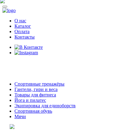
О нас
Каталог
Оплата
Контакты
8 (914)
69-55-0-55
г. Арсеньев,
ул. Островского 2,
ТЦ Семеновский, бутик 35
Спортивные тренажёры
Гантели, гири и веса
Товары для фитнеса
Йога и пилатес
Экипировка для единоборств
Спортивная обувь
Мячи