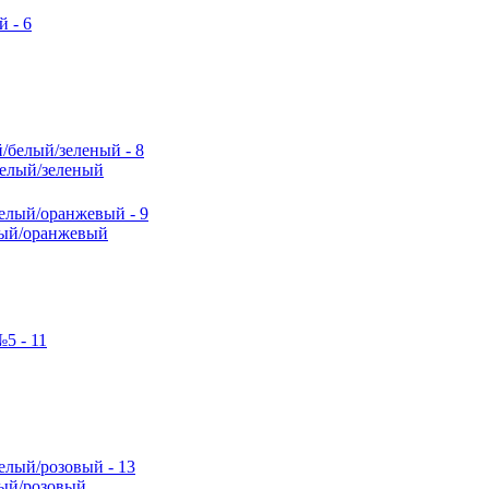
елый/зеленый
ый/оранжевый
ый/розовый