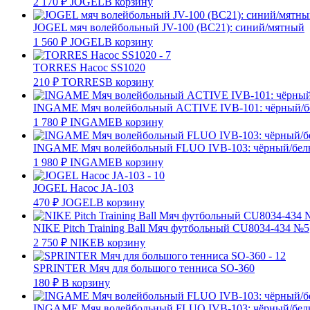
2 170
₽
JOGEL
В корзину
JOGEL мяч волейбольный JV-100 (BC21): синий/мятный
1 560
₽
JOGEL
В корзину
TORRES Насос SS1020
210
₽
TORRES
В корзину
INGAME Мяч волейбольный ACTIVE IVB-101: чёрный/б
1 780
₽
INGAME
В корзину
INGAME Мяч волейбольный FLUO IVB-103: чёрный/бел
1 980
₽
INGAME
В корзину
JOGEL Насос JA-103
470
₽
JOGEL
В корзину
NIKE Pitch Training Ball Мяч футбольный CU8034-434 №5
2 750
₽
NIKE
В корзину
SPRINTER Мяч для большого тенниса SO-360
180
₽
В корзину
INGAME Мяч волейбольный FLUO IVB-103: чёрный/бел