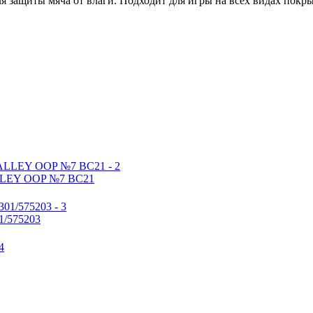
я защиты мяча от влаги. Подходит для игры на всех видах покр
ALLEY OOP №7 BC21
1/575203