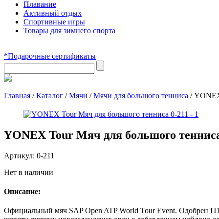
Плавание
Активный отдых
Спортивные игры
Товары для зимнего спорта
*Подарочные сертификаты
Главная
/
Каталог
/
Мячи
/
Мячи для большого тенниса
/
YONEX 
YONEX Tour Мяч для большого тенниса
Артикул:
0-211
Нет в наличии
Описание:
Официальный мяч SAP Open ATP World Tour Event. Одобрен IT