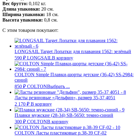
Вес брутто:
0,102 кг.
Длина упаковки:
20 см.
Ширина упаковки:
18 см.
Высота упаковки:
0,8 см.
С этим товаром покупают:
LONGSAIL Target Лопатки для плавания 1562: зелёный
590
₽
LONGSAIL
В корзину
COLTON Simple Плавки-шорты детские (36-42) SS-2984:
синий
850
₽
COLTON
Выбрать ...
Ласты резиновые «Дельфин», размер 35-37 4051
2 170
₽
В корзину
Плавки мужские (28-34) SB-5650: темно-синий
300
₽
COLTON
В корзину
COLTON Ласты пластиковые р.38-39 CF-02