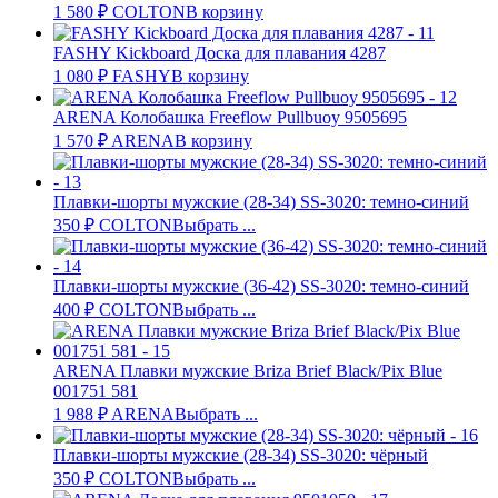
1 580
₽
COLTON
В корзину
FASHY Kickboard Доска для плавания 4287
1 080
₽
FASHY
В корзину
ARENA Колобашка Freeflow Pullbuoy 9505695
1 570
₽
ARENA
В корзину
Плавки-шорты мужские (28-34) SS-3020: темно-синий
350
₽
COLTON
Выбрать ...
Плавки-шорты мужские (36-42) SS-3020: темно-синий
400
₽
COLTON
Выбрать ...
ARENA Плавки мужские Briza Brief Black/Pix Blue
001751 581
1 988
₽
ARENA
Выбрать ...
Плавки-шорты мужские (28-34) SS-3020: чёрный
350
₽
COLTON
Выбрать ...