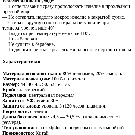
Рекомендации по уходу:
— После плавания сразу прополоскать изделие в прохладной
пресной воде.
— Не оставлять надолго мокрое изделие в закрытой сумке.
— Стирать вручную или в стиральной машине при
температуре не выше 40°.
— Гладить при температуре не выше 110°.
— Не отбеливать.
— Не сушить в барабане.
— Подвергать чистке с реагентами на основе перхлорэтилена.
Характеристики:
Материал основной ткани:
80% полиамид, 20% эластан.
Материал подкладки:
100% полиэстер.
Размер:
44, 46, 48, 50, 52, 54, 56.
Крой:
классический.
Подкладка:
центральная передняя.
Защита от УФ-лучей:
30+.
Защита от хлора:
уровень 3 (120 часов плавания).
Вырез ноги:
средний.
Длина бокового шва:
24,5 — 29,5 см. (в зависимости от
размера).
Тип упаковки:
пакет zip-lock с подвесом и термозапайкой.
Производство:
Китай