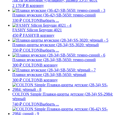
Ласты резиновые «Дельфин», размер 35-37 4051
2 170
₽
В корзину
Плавки мужские (36-42) SB-5650: темно-синий
330
₽
COLTON
Выбрать ...
FASHY Silicon Беруши 4021
450
₽
FASHY
В корзину
Плавки-шорты мужские (28-34) SS-3020: чёрный
350
₽
COLTON
Выбрать ...
Плавки мужские (28-34) SB-5650: темно-синий
300
₽
COLTON
В корзину
Плавки мужские (28-34) SB-5650: чёрный
300
₽
COLTON
В корзину
COLTON Simple Плавки-шорты детские (28-34) SS-2984:
чёрный
740
₽
COLTON
Выбрать ...