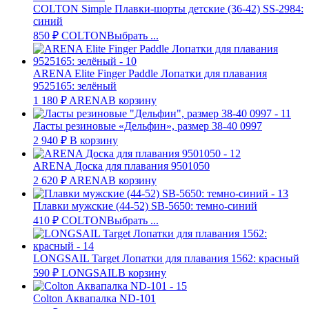
COLTON Simple Плавки-шорты детские (36-42) SS-2984:
синий
850
₽
COLTON
Выбрать ...
ARENA Elite Finger Paddle Лопатки для плавания
9525165: зелёный
1 180
₽
ARENA
В корзину
Ласты резиновые «Дельфин», размер 38-40 0997
2 940
₽
В корзину
ARENA Доска для плавания 9501050
2 620
₽
ARENA
В корзину
Плавки мужские (44-52) SB-5650: темно-синий
410
₽
COLTON
Выбрать ...
LONGSAIL Target Лопатки для плавания 1562: красный
590
₽
LONGSAIL
В корзину
Colton Аквапалка ND-101