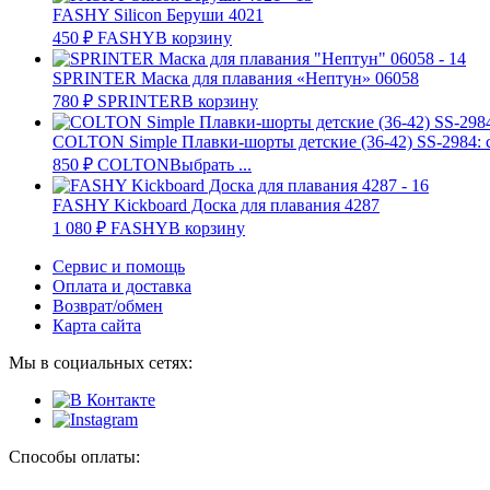
FASHY Silicon Беруши 4021
450
₽
FASHY
В корзину
SPRINTER Маска для плавания «Нептун» 06058
780
₽
SPRINTER
В корзину
COLTON Simple Плавки-шорты детские (36-42) SS-2984:
850
₽
COLTON
Выбрать ...
FASHY Kickboard Доска для плавания 4287
1 080
₽
FASHY
В корзину
Сервис и помощь
Оплата и доставка
Возврат/обмен
Карта сайта
Мы в социальных сетях:
Способы оплаты: