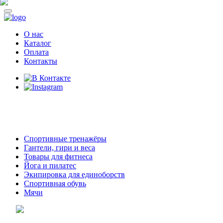
О нас
Каталог
Оплата
Контакты
8 (914)
69-55-0-55
г. Арсеньев,
ул. Островского 2,
ТЦ Семеновский, бутик 35
Спортивные тренажёры
Гантели, гири и веса
Товары для фитнеса
Йога и пилатес
Экипировка для единоборств
Спортивная обувь
Мячи