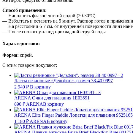
Антифог, средство от запотевания.
Способ применения:
— Наполнить флакон чистой водой (20-30ºС).
— Взболтать и оставить на 5 минут. Раствор готов к применен
— На расстоянии 6-7 см. от внутренней поверхности линз нанес
— После сполоснуть под прохладной струей воды.
Характеристики:
Форма:
спрей.
С этим товаром покупают:
Ласты резиновые «Дельфин», размер 38-40 0997
2 940
₽
В корзину
ARENA Очки для плавания 1Е03591
890
₽
ARENA
В корзину
ARENA Elite Finger Paddle Лопатки для плавания 9525165
1 180
₽
ARENA
В корзину
ARENA Плавки мужские Briza Brief Black/Pix Blue 00175