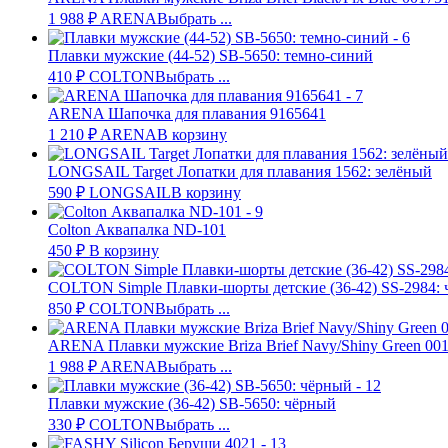
1 988
₽
ARENA
Выбрать ...
Плавки мужские (44-52) SB-5650: темно-синий
410
₽
COLTON
Выбрать ...
ARENA Шапочка для плавания 9165641
1 210
₽
ARENA
В корзину
LONGSAIL Target Лопатки для плавания 1562: зелёный
590
₽
LONGSAIL
В корзину
Colton Аквапалка ND-101
450
₽
В корзину
COLTON Simple Плавки-шорты детские (36-42) SS-2984:
850
₽
COLTON
Выбрать ...
ARENA Плавки мужские Briza Brief Navy/Shiny Green 00
1 988
₽
ARENA
Выбрать ...
Плавки мужские (36-42) SB-5650: чёрный
330
₽
COLTON
Выбрать ...