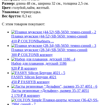
Размер:
длина 48 см., ширина 32 см., толщина 2,5 см.
Цвет:
голубой,лайм, желтый.
Упаковка:
термоусадка.
Вес брутто:
0,3 кг.
С этим товаром покупают:
Плавки мужские (44-52) SB-5650: темно-синий
410
₽
COLTON
Выбрать ...
Плавки мужские (28-34) SB-5650: темно-синий
300
₽
COLTON
В корзину
Набор для плавания, детский 1186
920
₽
В корзину
FASHY Silicon Беруши 4021
450
₽
FASHY
В корзину
Ласты резиновые «Дельфин», размер 35-37 4051
2 170
₽
В корзину