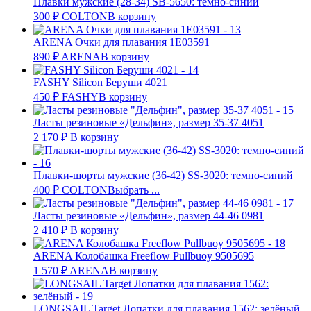
Плавки мужские (28-34) SB-5650: темно-синий
300
₽
COLTON
В корзину
ARENA Очки для плавания 1Е03591
890
₽
ARENA
В корзину
FASHY Silicon Беруши 4021
450
₽
FASHY
В корзину
Ласты резиновые «Дельфин», размер 35-37 4051
2 170
₽
В корзину
Плавки-шорты мужские (36-42) SS-3020: темно-синий
400
₽
COLTON
Выбрать ...
Ласты резиновые «Дельфин», размер 44-46 0981
2 410
₽
В корзину
ARENA Колобашка Freeflow Pullbuoy 9505695
1 570
₽
ARENA
В корзину
LONGSAIL Target Лопатки для плавания 1562: зелёный