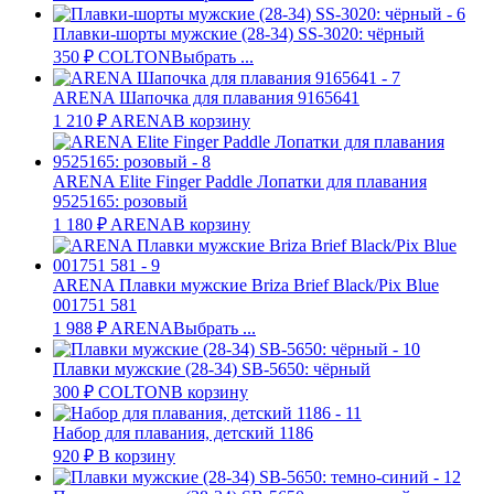
Плавки-шорты мужские (28-34) SS-3020: чёрный
350
₽
COLTON
Выбрать ...
ARENA Шапочка для плавания 9165641
1 210
₽
ARENA
В корзину
ARENA Elite Finger Paddle Лопатки для плавания
9525165: розовый
1 180
₽
ARENA
В корзину
ARENA Плавки мужские Briza Brief Black/Pix Blue
001751 581
1 988
₽
ARENA
Выбрать ...
Плавки мужские (28-34) SB-5650: чёрный
300
₽
COLTON
В корзину
Набор для плавания, детский 1186
920
₽
В корзину