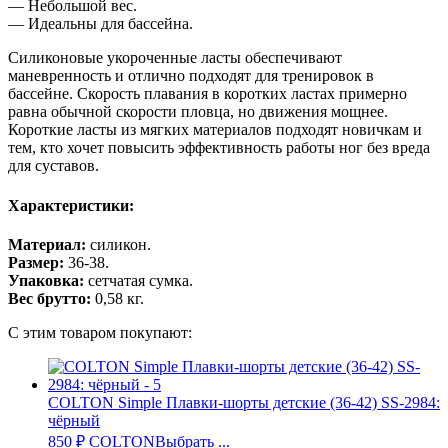
— Небольшой вес.
— Идеальны для бассейна.
Силиконовые укороченные ласты обеспечивают
маневренность и отлично подходят для тренировок в
бассейне. Скорость плавания в коротких ластах примерно
равна обычной скорости пловца, но движения мощнее.
Короткие ласты из мягких материалов подходят новичкам и
тем, кто хочет повысить эффективность работы ног без вреда
для суставов.
Характеристики:
Материал:
силикон.
Размер:
36-38.
Упаковка:
сетчатая сумка.
Вес брутто:
0,58 кг.
С этим товаром покупают:
COLTON Simple Плавки-шорты детские (36-42) SS-2984:
чёрный
850
₽
COLTON
Выбрать ...