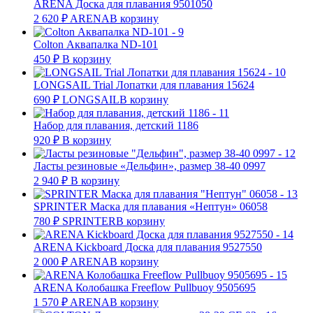
ARENA Доска для плавания 9501050
2 620
₽
ARENA
В корзину
Colton Аквапалка ND-101
450
₽
В корзину
LONGSAIL Trial Лопатки для плавания 15624
690
₽
LONGSAIL
В корзину
Набор для плавания, детский 1186
920
₽
В корзину
Ласты резиновые «Дельфин», размер 38-40 0997
2 940
₽
В корзину
SPRINTER Маска для плавания «Нептун» 06058
780
₽
SPRINTER
В корзину
ARENA Kickboard Доска для плавания 9527550
2 000
₽
ARENA
В корзину
ARENA Колобашка Freeflow Pullbuoy 9505695
1 570
₽
ARENA
В корзину