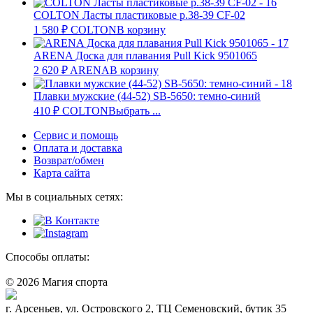
COLTON Ласты пластиковые р.38-39 CF-02
1 580
₽
COLTON
В корзину
ARENA Доска для плавания Pull Kick 9501065
2 620
₽
ARENA
В корзину
Плавки мужские (44-52) SB-5650: темно-синий
410
₽
COLTON
Выбрать ...
Сервис и помощь
Оплата и доставка
Возврат/обмен
Карта сайта
Мы в социальных сетях:
Способы оплаты:
© 2026 Магия спорта
8 (914) 69-55-0-55
г. Арсеньев, ул. Островского 2, ТЦ Семеновский, бутик 35