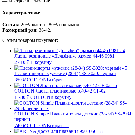
— Быстрое высыхание.
Характеристики:
Состав:
20% эластан, 80% полиамид.
Размерный ряд:
36-42.
С этим товаром покупают:
Ласты резиновые «Дельфин», размер 44-46 0981
2 410
₽
В корзину
Плавки-шорты мужские (28-34) SS-3020: чёрный
350
₽
COLTON
Выбрать ...
COLTON Ласты пластиковые р.40-42 CF-02
1 780
₽
COLTON
В корзину
COLTON Simple Плавки-шорты детские (28-34) SS-2984:
чёрный
740
₽
COLTON
Выбрать ...