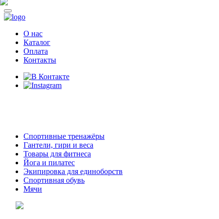
О нас
Каталог
Оплата
Контакты
8 (914)
69-55-0-55
г. Арсеньев,
ул. Островского 2,
ТЦ Семеновский, бутик 35
Спортивные тренажёры
Гантели, гири и веса
Товары для фитнеса
Йога и пилатес
Экипировка для единоборств
Спортивная обувь
Мячи