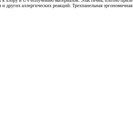
 хлору и UV-излучению материалов. Эластична, плотно прилегае
и и других аллергических реакций. Трехпанельная эргономичная