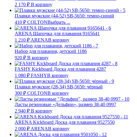
2 170
₽
В корзину
Плавки мужские (44-52) SB-5650: темно-синий
410
₽
COLTON
Выбрать ...
ARENA Шапочка для плавания 9165641
1 210
₽
ARENA
В корзину
Набор для плавания, детский 1186
920
₽
В корзину
FASHY Kickboard Доска для плавания 4287
1 080
₽
FASHY
В корзину
Плавки мужские (28-34) SB-5650: чёрный
300
₽
COLTON
В корзину
Ласты резиновые «Дельфин», размер 38-40 0997
2 940
₽
В корзину
ARENA Kickboard Доска для плавания 9527550
2 000
₽
ARENA
В корзину