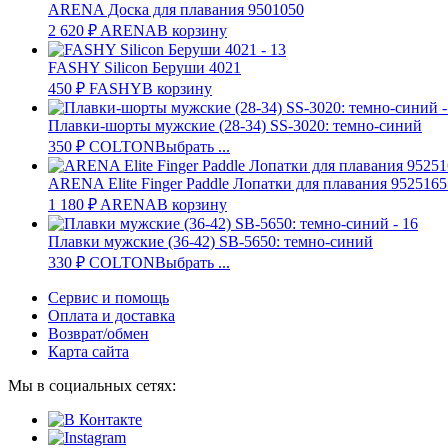
ARENA Доска для плавания 9501050
2 620
₽
ARENA
В корзину
FASHY Silicon Беруши 4021
450
₽
FASHY
В корзину
Плавки-шорты мужские (28-34) SS-3020: темно-синий
350
₽
COLTON
Выбрать ...
ARENA Elite Finger Paddle Лопатки для плавания 9525165
1 180
₽
ARENA
В корзину
Плавки мужские (36-42) SB-5650: темно-синий
330
₽
COLTON
Выбрать ...
Сервис и помощь
Оплата и доставка
Возврат/обмен
Карта сайта
Мы в социальных сетях: