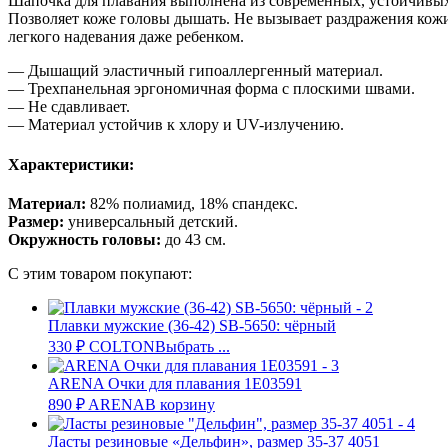
Шапочка для плавания выполнена из современных, устойчивых к
Позволяет коже головы дышать. Не вызывает раздражения кож
легкого надевания даже ребенком.
— Дышащий эластичный гипоаллергенный материал.
— Трехпанельная эргономичная форма с плоскими швами.
— Не сдавливает.
— Материал устойчив к хлору и UV-излучению.
Характеристики:
Материал:
82% полиамид, 18% спандекс.
Размер:
универсальный детский.
Окружность головы:
до 43 см.
С этим товаром покупают:
Плавки мужские (36-42) SB-5650: чёрный
330
₽
COLTON
Выбрать ...
ARENA Очки для плавания 1Е03591
890
₽
ARENA
В корзину
Ласты резиновые «Дельфин», размер 35-37 4051