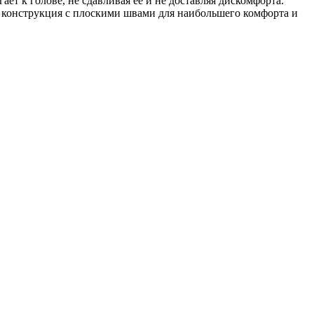
т к голове, не сдавливая ее и не доставляя дискомфорта.
 конструкция с плоскими швами для наибольшего комфорта и