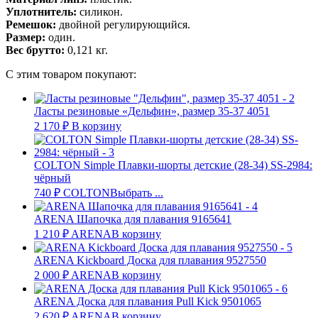
Уплотнитель:
силикон.
Ремешок:
двойной регулирующийся.
Размер:
один.
Вес брутто:
0,121 кг.
С этим товаром покупают:
Ласты резиновые «Дельфин», размер 35-37 4051
2 170
₽
В корзину
COLTON Simple Плавки-шорты детские (28-34) SS-2984:
чёрный
740
₽
COLTON
Выбрать ...
ARENA Шапочка для плавания 9165641
1 210
₽
ARENA
В корзину
ARENA Kickboard Доска для плавания 9527550
2 000
₽
ARENA
В корзину
ARENA Доска для плавания Pull Kick 9501065
2 620
₽
ARENA
В корзину