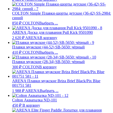
COLTON Simple Плавки-шорты детские (36-42) SS-2984:
синий
850
₽
COLTON
Выбрать ...
ARENA Доска для плавания Pull Kick 9501090
2 620
₽
ARENA
В корзину
Плавки мужские (44-52) SB-5650: чёрный
410
₽
COLTON
Выбрать ...
Плавки мужские (28-34) SB-5650: чёрный
300
₽
COLTON
В корзину
ARENA Плавки мужские Briza Brief Black/Pix Blue
001751 581
1 988
₽
ARENA
Выбрать ...
Colton Аквапалка ND-101
450
₽
В корзину