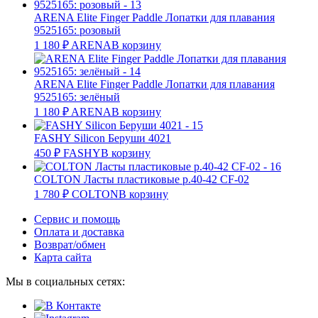
ARENA Elite Finger Paddle Лопатки для плавания
9525165: розовый
1 180
₽
ARENA
В корзину
ARENA Elite Finger Paddle Лопатки для плавания
9525165: зелёный
1 180
₽
ARENA
В корзину
FASHY Silicon Беруши 4021
450
₽
FASHY
В корзину
COLTON Ласты пластиковые р.40-42 CF-02
1 780
₽
COLTON
В корзину
Сервис и помощь
Оплата и доставка
Возврат/обмен
Карта сайта
Мы в социальных сетях: