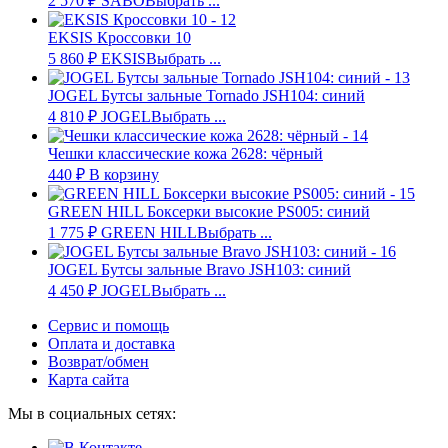
2 570
₽
SABO
Выбрать ...
EKSIS Кроссовки 10
5 860
₽
EKSIS
Выбрать ...
JOGEL Бутсы зальные Tornado JSH104: синий
4 810
₽
JOGEL
Выбрать ...
Чешки классические кожа 2628: чёрный
440
₽
В корзину
GREEN HILL Боксерки высокие PS005: синий
1 775
₽
GREEN HILL
Выбрать ...
JOGEL Бутсы зальные Bravo JSH103: синий
4 450
₽
JOGEL
Выбрать ...
Сервис и помощь
Оплата и доставка
Возврат/обмен
Карта сайта
Мы в социальных сетях: