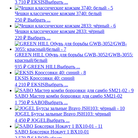
3 710
₽
EKSIS
Выбрать ...
Чешки классические кожзам 3740: белый
250
₽
Выбрать ...
Чешки классические кожзам 2833: чёрный
220
₽
Выбрать ...
GREEN HILL Обувь для борьбы GWB-3052/GWB-3055:
красный/белый
935
₽
GREEN HILL
Выбрать ...
EKSIS Кроссовки 40: синий
4 210
₽
EKSIS
Выбрать ...
SABO Мастер комби борцовки для самбо SM21-02
1 750
₽
SABO
Выбрать ...
JOGEL Бутсы зальные Bravo JSH103: чёрный
4 450
₽
JOGEL
Выбрать ...
SABO Боксерки Нокаут 1 BX10-01