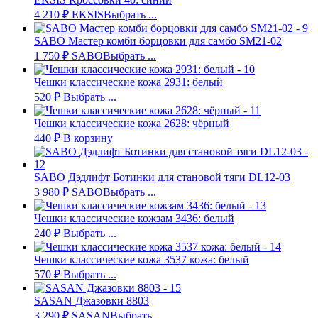
4 210
₽
EKSIS
Выбрать ...
SABO Мастер комби борцовки для самбо SM21-02
1 750
₽
SABO
Выбрать ...
Чешки классические кожа 2931: белый
520
₽
Выбрать ...
Чешки классические кожа 2628: чёрный
440
₽
В корзину
SABO Дэдлифт Ботинки для становой тяги DL12-03
3 980
₽
SABO
Выбрать ...
Чешки классические кожзам 3436: белый
240
₽
Выбрать ...
Чешки классические кожа 3537 кожа: белый
570
₽
Выбрать ...
SASAN Джазовки 8803
3 290
₽
SASAN
Выбрать ...