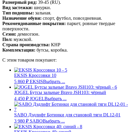
Размерный ряд:
39-45 (RU).
Вид застежки:
шнурки.
Тип подошвы:
зальная.
Назначение обуви:
спорт, футбол, повседневная.
Рекомендованные покрытия:
паркет, ровные твердые
поверхности.
Сезон:
демисезон.
Пол:
мужской.
Страна производства:
КНР
Комплектация:
бутсы, коробка.
С этим товаром покупают:
EKSIS Кроссовки 10
5 860
₽
EKSIS
Выбрать ...
JOGEL Бутсы зальные Bravo JSH103: чёрный
4 450
₽
JOGEL
Выбрать ...
SABO Дэдлифт Ботинки для становой тяги DL12-01
3 980
₽
SABO
Выбрать ...
EKSIS Кроссовки 40: синий