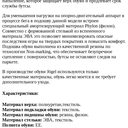
напыление, которое защищает верх обуви и продлевает срок
службы бутсы.
Для уменьшения нагрузки на опорно-двигательный аппарат в
процессе бега в подошву данной модели встроен
специальный амортизирующий материал Phylon (филон).
Совместно с формованной стелькой из вспененного
материала ЭВА это позволяет минимизировать опасные
последствия игры на твердых покрытиях и повысить комфорт.
Подошва обуви выполнена из качественной резины по
технологии Non-marking, что обеспечивает безупречное
сцепление с поверхностью, бутсы не оставляют следов на
паркете.
В производстве обуви Jögel используются только
качественные материалы, обувь легко моется и не требует
дополнительного ухода.
Характеристики:
Материал верха:
полиуретан,текстиль.
Материал подкладки обуви:
текстиль.
Материал подошвы обуви:
резина, филон.
Материал стельки:
ЭВА, текстиль.
Полнота обуви:
ЕЕ.