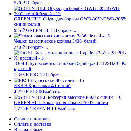
520
₽
Выбрать ...
GREEN HILL Обувь для борьбы GWB-3052/GWB-3055:
синий/белый
935
₽
GREEN HILL
Выбрать ...
Чешки классические кожзам 3436: белый
240
₽
Выбрать ...
JOGEL Бутсы многошиповые Rapido р.28-33 JSH201-K:
красный
1 355
₽
JOGEL
Выбрать ...
EKSIS Кроссовки 40: синий
4 210
₽
EKSIS
Выбрать ...
GREEN HILL Боксерки высокие PS005: синий
1 775
₽
GREEN HILL
Выбрать ...
Сервис и помощь
Оплата и доставка
Возврат/обмен