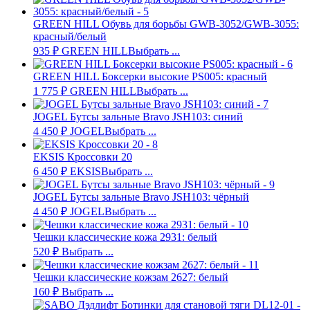
GREEN HILL Обувь для борьбы GWB-3052/GWB-3055:
красный/белый
935
₽
GREEN HILL
Выбрать ...
GREEN HILL Боксерки высокие PS005: красный
1 775
₽
GREEN HILL
Выбрать ...
JOGEL Бутсы зальные Bravo JSH103: синий
4 450
₽
JOGEL
Выбрать ...
EKSIS Кроссовки 20
6 450
₽
EKSIS
Выбрать ...
JOGEL Бутсы зальные Bravo JSH103: чёрный
4 450
₽
JOGEL
Выбрать ...
Чешки классические кожа 2931: белый
520
₽
Выбрать ...
Чешки классические кожзам 2627: белый
160
₽
Выбрать ...