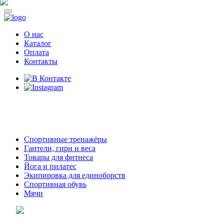
О нас
Каталог
Оплата
Контакты
8 (914)
69-55-0-55
г. Арсеньев,
ул. Островского 2,
ТЦ Семеновский, бутик 35
Спортивные тренажёры
Гантели, гири и веса
Товары для фитнеса
Йога и пилатес
Экипировка для единоборств
Спортивная обувь
Мячи