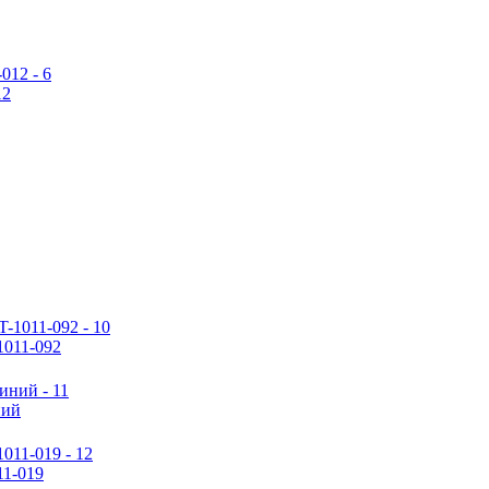
12
1011-092
ний
11-019