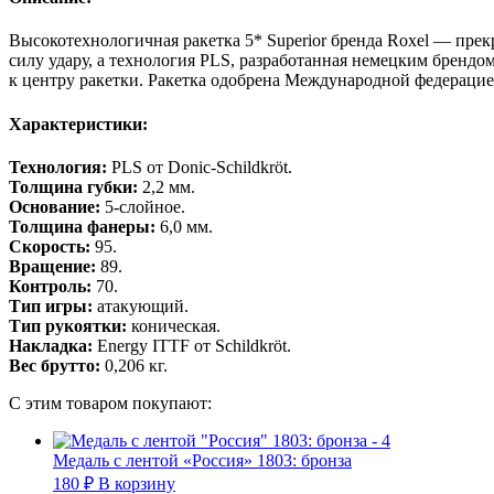
Высокотехнологичная ракетка 5* Superior бренда Roxel — пр
силу удару, а технология PLS, разработанная немецким брендом
к центру ракетки. Ракетка одобрена Международной федерацией
Характеристики:
Технология:
PLS от Donic-Schildkröt.
Толщина губки:
2,2 мм.
Основание:
5-слойное.
Толщина фанеры:
6,0 мм.
Скорость:
95.
Вращение:
89.
Контроль:
70.
Тип игры:
атакующий.
Тип рукоятки:
коническая.
Накладка:
Energy ITTF от Schildkröt.
Вес брутто:
0,206 кг.
С этим товаром покупают:
Медаль с лентой «Россия» 1803: бронза
180
₽
В корзину