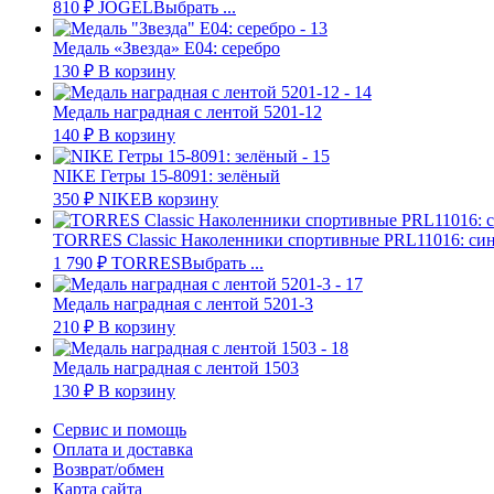
810
₽
JOGEL
Выбрать ...
Медаль «Звезда» E04: серебро
130
₽
В корзину
Медаль наградная с лентой 5201-12
140
₽
В корзину
NIKE Гетры 15-8091: зелёный
350
₽
NIKE
В корзину
TORRES Classic Наколенники спортивные PRL11016: си
1 790
₽
TORRES
Выбрать ...
Медаль наградная с лентой 5201-3
210
₽
В корзину
Медаль наградная с лентой 1503
130
₽
В корзину
Сервис и помощь
Оплата и доставка
Возврат/обмен
Карта сайта