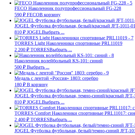
FECO Наколенник полупрофессиональный FG-228
590
₽
FECO
В корзину
JOGEL Футболка футбольная, белый/красный JFT-1011-0
810
₽
JOGEL
Выбрать ...
TORRES Light Наколенники спортивные PRL11019
2 200
₽
TORRES
Выбрать ...
Наколенник волейбольный KS-101: синий
500
₽
Выбрать ...
Медаль с лентой «Россия» 1803: серебро
180
₽
В корзину
JOGEL Футболка футбольная, темно-синий/красный JFT-
810
₽
JOGEL
Выбрать ...
TORRES Comfort Наколеники спортивные PRL11017: си
2 400
₽
TORRES
Выбрать ...
JOGEL Футболка футбольная, белый/темно-синий JFT-10