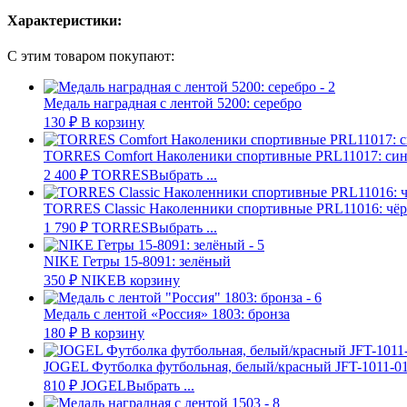
Характеристики:
С этим товаром покупают:
Медаль наградная с лентой 5200: серебро
130
₽
В корзину
TORRES Comfort Наколеники спортивные PRL11017: си
2 400
₽
TORRES
Выбрать ...
TORRES Classic Наколенники спортивные PRL11016: чё
1 790
₽
TORRES
Выбрать ...
NIKE Гетры 15-8091: зелёный
350
₽
NIKE
В корзину
Медаль с лентой «Россия» 1803: бронза
180
₽
В корзину
JOGEL Футболка футбольная, белый/красный JFT-1011-0
810
₽
JOGEL
Выбрать ...