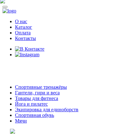
О нас
Каталог
Оплата
Контакты
8 (914)
69-55-0-55
г. Арсеньев,
ул. Островского 2,
ТЦ Семеновский, бутик 35
Спортивные тренажёры
Гантели, гири и веса
Товары для фитнеса
Йога и пилатес
Экипировка для единоборств
Спортивная обувь
Мячи