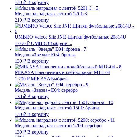
130
₽
В корзину
Медаль наградная с лентой 5201-3
210
₽
В корзину
UMBRO Veloce Slip JNR Щитки футбольные 20814U
1 050
₽
UMBRO
Выбрать ...
Медаль «Звезда» E04: бронза
130
₽
В корзину
MIKASA Наколенник волейбольный MT8-04
1 790
₽
MIKASA
Выбрать ...
Медаль «Звезда» E04: серебро
130
₽
В корзину
Медаль наградная с лентой 1501: бронза
130
₽
В корзину
Медаль наградная с лентой 5200: серебро
130
₽
В корзину