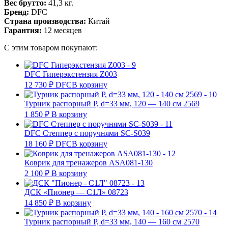
Вес брутто:
41,3 кг.
Бренд:
DFC
Страна производства:
Китай
Гарантия:
12 месяцев
С этим товаром покупают:
DFC Гиперэкстензия Z003
12 730
₽
DFC
В корзину
Турник распорный Р, d=33 мм, 120 — 140 см 2569
1 850
₽
В корзину
DFC Степпер с поручнями SC-S039
18 160
₽
DFC
В корзину
Коврик для тренажеров ASA081-130
2 100
₽
В корзину
ДСК «Пионер — С1Л» 08723
14 850
₽
В корзину
Турник распорный Р, d=33 мм, 140 — 160 см 2570