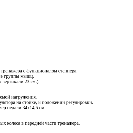
 тренажера с функционалом степпера.
ые группы мышц.
 вертикали 23 см.).
темой нагружения.
лятора на стойке, 8 положений регулировки.
ер педали 34х14,5 см.
х колеса в передней части тренажера.