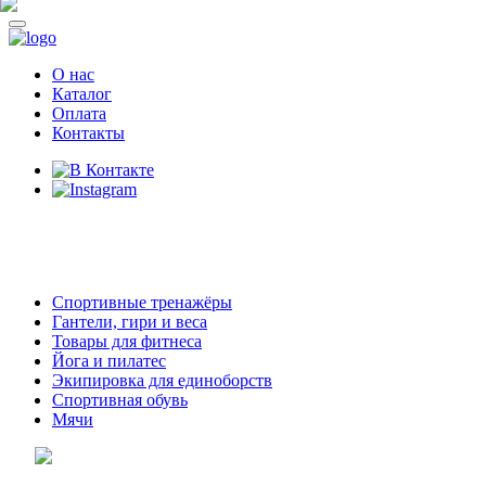
О нас
Каталог
Оплата
Контакты
8 (914)
69-55-0-55
г. Арсеньев,
ул. Островского 2,
ТЦ Семеновский, бутик 35
Спортивные тренажёры
Гантели, гири и веса
Товары для фитнеса
Йога и пилатес
Экипировка для единоборств
Спортивная обувь
Мячи