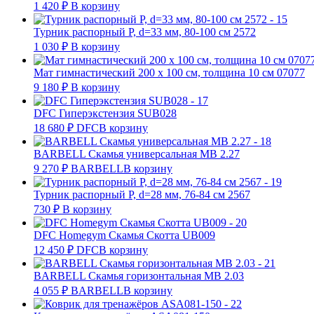
1 420
₽
В корзину
Турник распорный Р, d=33 мм, 80-100 см 2572
1 030
₽
В корзину
Мат гимнастический 200 x 100 см, толщина 10 см 07077
9 180
₽
В корзину
DFC Гиперэкстензия SUB028
18 680
₽
DFC
В корзину
BARBELL Cкамья универсальная MB 2.27
9 270
₽
BARBELL
В корзину
Турник распорный Р, d=28 мм, 76-84 см 2567
730
₽
В корзину
DFC Homegym Скамья Скотта UB009
12 450
₽
DFC
В корзину
BARBELL Скамья горизонтальная MB 2.03
4 055
₽
BARBELL
В корзину