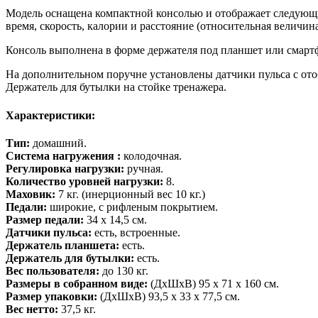
Модель оснащена компактной консолью и отображает следующ
время, скорость, калории и расстояние (относительная величин
Консоль выполнена в форме держателя под планшет или смартф
На дополнительном поручне установлены датчики пульса с ото
Держатель для бутылки на стойке тренажера.
Характеристики:
Тип:
домашний.
Система нагружения :
колодочная.
Регулировка нагрузки:
ручная.
Количество уровней нагрузки:
8.
Маховик:
7 кг. (инерционный вес 10 кг.)
Педали:
широкие, с рифленым покрытием.
Размер педали:
34 х 14,5 см.
Датчики пульса:
есть, встроенные.
Держатель планшета:
есть.
Держатель для бутылки:
есть.
Вес пользователя:
до 130 кг.
Размеры в собранном виде:
(ДхШхВ) 95 х 71 х 160 см.
Размер упаковки:
(ДхШхВ) 93,5 х 33 х 77,5 см.
Вес нетто:
37,5 кг.