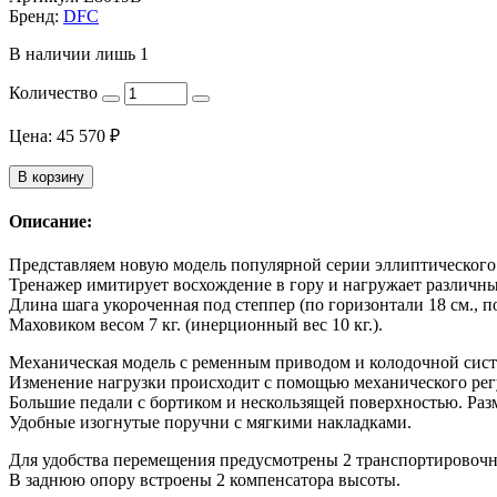
Бренд:
DFC
В наличии лишь 1
Количество
Цена:
45 570
₽
В корзину
Описание:
Представляем новую модель популярной серии эллиптического
Тренажер имитирует восхождение в гору и нагружает различн
Длина шага укороченная под степпер (по горизонтали 18 см., по
Маховиком весом 7 кг. (инерционный вес 10 кг.).
Механическая модель с ременным приводом и колодочной сис
Изменение нагрузки происходит с помощью механического регу
Большие педали с бортиком и нескользящей поверхностью. Разм
Удобные изогнутые поручни с мягкими накладками.
Для удобства перемещения предусмотрены 2 транспортировочны
В заднюю опору встроены 2 компенсатора высоты.