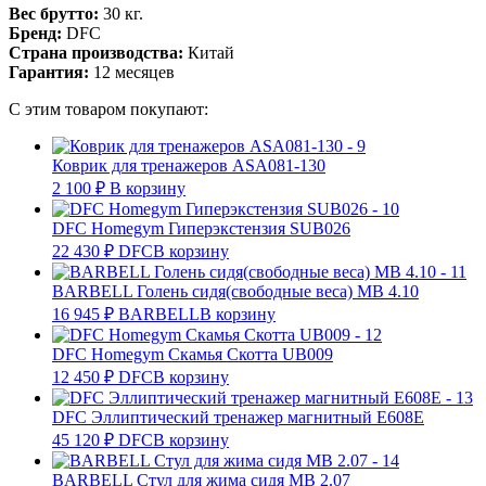
Вес брутто:
30 кг.
Бренд:
DFC
Страна производства:
Китай
Гарантия:
12 месяцев
С этим товаром покупают:
Коврик для тренажеров ASA081-130
2 100
₽
В корзину
DFC Homegym Гиперэкстензия SUB026
22 430
₽
DFC
В корзину
BARBELL Голень сидя(свободные веса) MB 4.10
16 945
₽
BARBELL
В корзину
DFC Homegym Скамья Скотта UB009
12 450
₽
DFC
В корзину
DFC Эллиптический тренажер магнитный E608E
45 120
₽
DFC
В корзину
BARBELL Стул для жима сидя MB 2.07