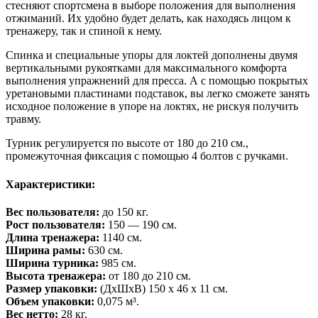
стесняют спортсмена в выборе положения для выполнения
отжиманий. Их удобно будет делать, как находясь лицом к
тренажеру, так и спиной к нему.
Спинка и специальные упоры для локтей дополнены двумя
вертикальными рукоятками для максимального комфорта
выполнения упражнений для пресса. А с помощью покрытых
уретановыми пластинами подставок, вы легко сможете занять
исходное положение в упоре на локтях, не рискуя получить
травму.
Турник регулируется по высоте от 180 до 210 см.,
промежуточная фиксация с помощью 4 болтов с ручками.
Характеристики:
Вес пользователя:
до 150 кг.
Рост пользователя:
150 — 190 см.
Длина тренажера:
1140 см.
Ширина рамы:
630 см.
Ширина турника:
985 см.
Высота тренажера:
от 180 до 210 см.
Размер упаковки:
(ДхШхВ) 150 х 46 х 11 см.
Объем упаковки:
0,075 м³.
Вес нетто:
28 кг.