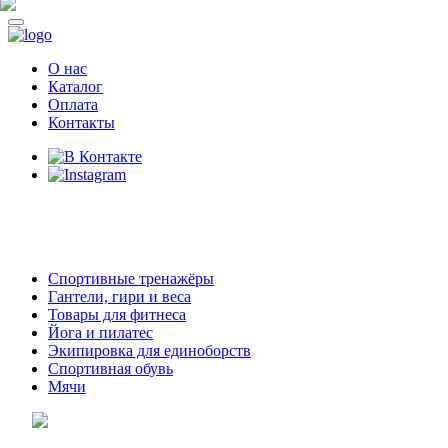
О нас
Каталог
Оплата
Контакты
8 (914)
69-55-0-55
г. Арсеньев,
ул. Островского 2,
ТЦ Семеновский, бутик 35
Спортивные тренажёры
Гантели, гири и веса
Товары для фитнеса
Йога и пилатес
Экипировка для единоборств
Спортивная обувь
Мячи