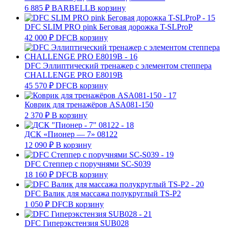
6 885
₽
BARBELL
В корзину
DFC SLIM PRO pink Беговая дорожка T-SLProP
42 000
₽
DFC
В корзину
DFC Эллиптический тренажер с элементом степпера
CHALLENGE PRO E8019В
45 570
₽
DFC
В корзину
Коврик для тренажёров ASA081-150
2 370
₽
В корзину
ДСК «Пионер — 7» 08122
12 090
₽
В корзину
DFC Степпер с поручнями SC-S039
18 160
₽
DFC
В корзину
DFC Валик для массажа полукруглый TS-P2
1 050
₽
DFC
В корзину
DFC Гиперэкстензия SUB028