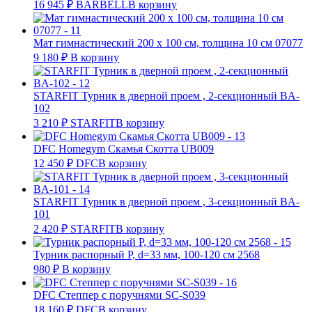
16 945
₽
BARBELL
В корзину
Мат гимнастический 200 x 100 см, толщина 10 см 07077
9 180
₽
В корзину
STARFIT Турник в дверной проем , 2-секционный BA-
102
3 210
₽
STARFIT
В корзину
DFC Homegym Скамья Скотта UB009
12 450
₽
DFC
В корзину
STARFIT Турник в дверной проем , 3-секционный BA-
101
2 420
₽
STARFIT
В корзину
Турник распорный Р, d=33 мм, 100-120 см 2568
980
₽
В корзину
DFC Степпер с поручнями SC-S039
18 160
₽
DFC
В корзину