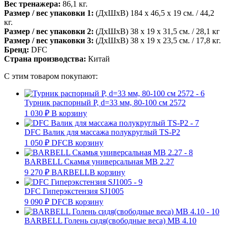
Вес тренажера:
86,1 кг.
Размер / вес упаковки 1:
(ДхШхВ) 184 х 46,5 х 19 см. / 44,2
кг.
Размер / вес упаковки 2:
(ДхШхВ) 38 х 19 х 31,5 см. / 28,1 кг
Размер / вес упаковки 3:
(ДхШхВ) 38 х 19 х 23,5 см. / 17,8 кг.
Бренд:
DFC
Страна производства:
Китай
С этим товаром покупают:
Турник распорный Р, d=33 мм, 80-100 см 2572
1 030
₽
В корзину
DFC Валик для массажа полукруглый TS-P2
1 050
₽
DFC
В корзину
BARBELL Cкамья универсальная MB 2.27
9 270
₽
BARBELL
В корзину
DFC Гиперэкстензия SJ1005
9 090
₽
DFC
В корзину
BARBELL Голень сидя(свободные веса) MB 4.10