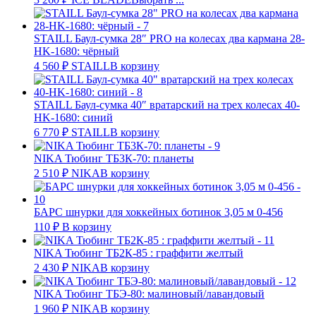
STAILL Баул-сумка 28″ PRO на колесах два кармана 28-
HK-1680: чёрный
4 560
₽
STAILL
В корзину
STAILL Баул-сумка 40″ вратарский на трех колесах 40-
HK-1680: синий
6 770
₽
STAILL
В корзину
NIKA Тюбинг ТБ3К-70: планеты
2 510
₽
NIKA
В корзину
БАРС шнурки для хоккейных ботинок 3,05 м 0-456
110
₽
В корзину
NIKA Тюбинг ТБ2К-85 : граффити желтый
2 430
₽
NIKA
В корзину
NIKA Тюбинг ТБЭ-80: малиновый/лавандовый
1 960
₽
NIKA
В корзину