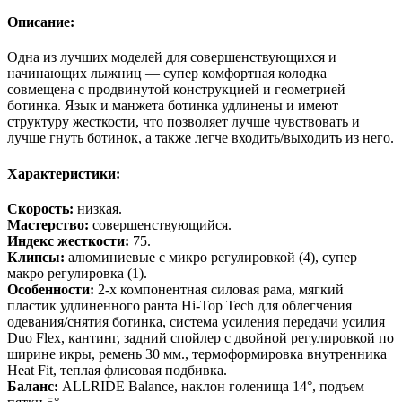
Описание:
Одна из лучших моделей для совершенствующихся и
начинающих лыжниц — супер комфортная колодка
совмещена с продвинутой конструкцией и геометрией
ботинка. Язык и манжета ботинка удлинены и имеют
структуру жесткости, что позволяет лучше чувствовать и
лучше гнуть ботинок, а также легче входить/выходить из него.
Характеристики:
Скорость:
низкая.
Мастерство:
совершенствующийся.
Индекс жесткости:
75.
Клипсы:
алюминиевые с микро регулировкой (4), супер
макро регулировка (1).
Особенности:
2-х компонентная силовая рама, мягкий
пластик удлиненного ранта Hi-Top Tech для облегчения
одевания/снятия ботинка, система усиления передачи усилия
Duo Flex, кантинг, задний спойлер с двойной регулировкой по
ширине икры, ремень 30 мм., термоформировка внутренника
Heat Fit, теплая флисовая подбивка.
Баланс:
ALLRIDE Balance, наклон голенища 14°, подъем