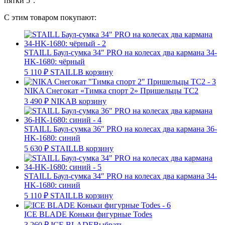
пятки 5°.
С этим товаром покупают:
STAILL Баул-сумка 34″ PRO на колесах два кармана 34-
HK-1680: чёрный
5 110
₽
STAILL
В корзину
NIKA Снегокат «Тимка спорт 2» Пришельцы ТС2
3 490
₽
NIKA
В корзину
STAILL Баул-сумка 36″ PRO на колесах два кармана 36-
HK-1680: синий
5 630
₽
STAILL
В корзину
STAILL Баул-сумка 34″ PRO на колесах два кармана 34-
HK-1680: синий
5 110
₽
STAILL
В корзину
ICE BLADE Коньки фигурные Todes
3 260
₽
ICE BLADE
Выбрать ...