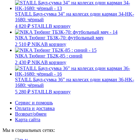
STAILL Баул-сумка 34″ на колесах один карман 34-HK-
1680: чёрный
4 820
₽
STAILL
В корзину
NIKA Тюбинг ТБ3К-70: футбольный мяч
2 510
₽
NIKA
В корзину
NIKA Тюбинг ТБ2К-85 : синий
2 430
₽
NIKA
В корзину
STAILL Баул-сумка 36″ на колесах один карман 36-HK-
1680: чёрный
5 280
₽
STAILL
В корзину
Сервис и помощь
Оплата и доставка
Возврат/обмен
Карта сайта
Мы в социальных сетях: