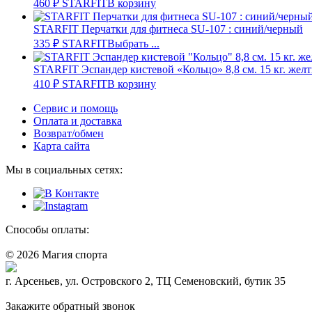
460
₽
STARFIT
В корзину
STARFIT Перчатки для фитнеса SU-107 : синий/черный
335
₽
STARFIT
Выбрать ...
STARFIT Эспандер кистевой «Кольцо» 8,8 см. 15 кг. жел
410
₽
STARFIT
В корзину
Сервис и помощь
Оплата и доставка
Возврат/обмен
Карта сайта
Мы в социальных сетях:
Способы оплаты:
© 2026 Магия спорта
8 (914) 69-55-0-55
г. Арсеньев, ул. Островского 2, ТЦ Семеновский, бутик 35
Политика конфидециальности
Закажите обратный звонок