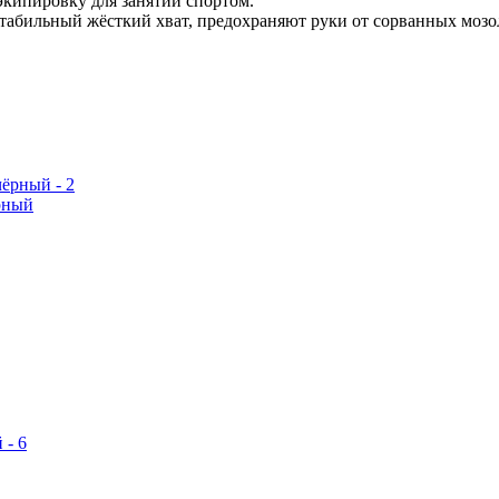
кипировку для занятий спортом.
табильный жёсткий хват, предохраняют руки от сорванных мозо
рный