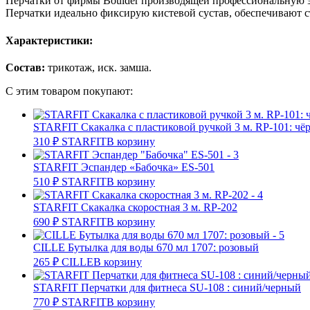
Перчатки от фирмы Boulder производящей профессиональную э
Перчатки идеально фиксирую кистевой сустав, обеспечивают с
Характеристики:
Состав:
трикотаж, иск. замша.
С этим товаром покупают:
STARFIT Скакалка с пластиковой ручкой 3 м. RP-101: чё
310
₽
STARFIT
В корзину
STARFIT Эспандер «Бабочка» ES-501
510
₽
STARFIT
В корзину
STARFIT Скакалка скоростная 3 м. RP-202
690
₽
STARFIT
В корзину
CILLE Бутылка для воды 670 мл 1707: розовый
265
₽
CILLE
В корзину
STARFIT Перчатки для фитнеса SU-108 : синий/черный
770
₽
STARFIT
В корзину