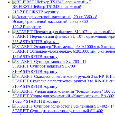
BE FIRST Шейкер TS1343: оранжевый
215
₽
BE FIRST
В корзину
Эспандер кистевой массажный, 20 кг 3360
120
₽
В корзину
STARFIT Перчатки для фитнеса SU-107 : оранжевый/чёр
335
₽
STARFIT
Выбрать ...
STARFIT Эспандер «Восьмерка», 6х9х1000 мм, 5 кг зеле
187
₽
STARFIT
В корзину
STARFIT Суппорт запястья SU-703
310
₽
STARFIT
В корзину
STARFIT Скакалка с пластиковой ручкой 3 м. RP-101: си
310
₽
STARFIT
В корзину
STARFIT Упоры для отжиманий «Классические» BA-302
1 020
₽
STARFIT
В корзину
STARFIT Суппорт голеностопа усиленный SU-402