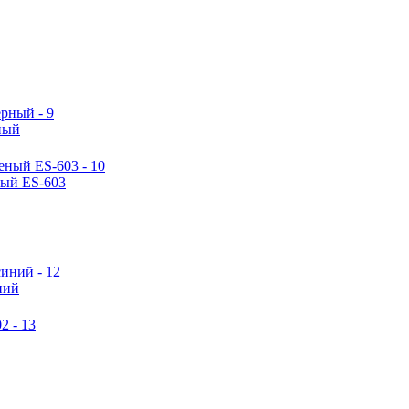
ный
ный ES-603
ний