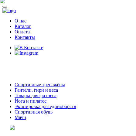
О нас
Каталог
Оплата
Контакты
8 (914)
69-55-0-55
г. Арсеньев,
ул. Островского 2,
ТЦ Семеновский, бутик 35
Спортивные тренажёры
Гантели, гири и веса
Товары для фитнеса
Йога и пилатес
Экипировка для единоборств
Спортивная обувь
Мячи