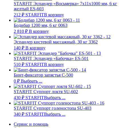
STARFIT Эспандер «Восьмерка» 7х11х1000 мм, 6 кг
желтый ES-603
212
₽
STARFIT
В корзину
Бодибар 1200 мм, 6 кг 0063
2 810
₽
В корзину
Эспандер кистевой массажный, 30 кг 3362
140
₽
В корзину
STARFIT Эспандер «Бабочка» ES-501
510
₽
STARFIT
В корзину
Бинт-фиксатор запястья C-500
0
₽
Выбрать ...
STARFIT Суппорт локтя SU-602
430
₽
STARFIT
Выбрать ...
STARFIT Суппорт голеностопа SU-403
340
₽
STARFIT
Выбрать ...
Сервис и помощь