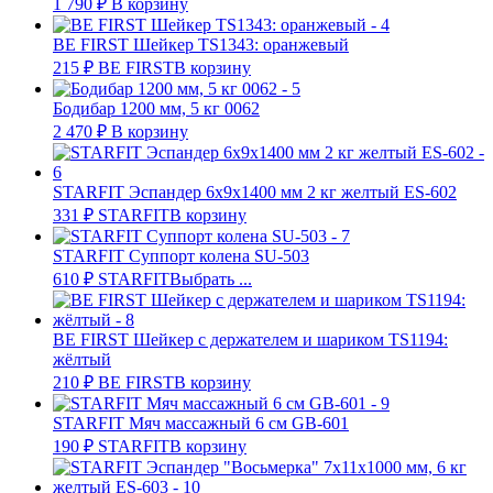
1 790
₽
В корзину
BE FIRST Шейкер TS1343: оранжевый
215
₽
BE FIRST
В корзину
Бодибар 1200 мм, 5 кг 0062
2 470
₽
В корзину
STARFIT Эспандер 6х9х1400 мм 2 кг желтый ES-602
331
₽
STARFIT
В корзину
STARFIT Суппорт колена SU-503
610
₽
STARFIT
Выбрать ...
BE FIRST Шейкер с держателем и шариком TS1194:
жёлтый
210
₽
BE FIRST
В корзину
STARFIT Мяч массажный 6 см GB-601
190
₽
STARFIT
В корзину