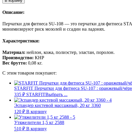
В корзину
Описание:
Перчатки для фитнеса SU-108 — это перчатки для фитнеса STA
минимизируют риск мозолей и ссадин на ладонях.
Характеристики:
Материал:
нейлон, кожа, полиэстер, эластан, поролон.
Производство:
КНР
Вес брутто:
0,08 кг.
С этим товаром покупают:
STARFIT Перчатки для фитнеса SU-107 : оранжевый/чёр
335
₽
STARFIT
Выбрать ...
Эспандер кистевой массажный, 20 кг 3360
120
₽
В корзину
Утяжелители 1,5 кг 2588
510
₽
В корзину