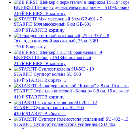
BE FIRST Шейкер с держателем и шариком TS1194: ора
210
₽
BE FIRST
В корзину
STARFIT Мяч массажный 6 см GB-601
190
₽
STARFIT
В корзину
Эспандер кистевой массажный, 25 кг 3361
130
₽
В корзину
BE FIRST Шейкер TS1343: оранжевый
215
₽
BE FIRST
В корзину
STARFIT Суппорт колена SU-503
610
₽
STARFIT
Выбрать ...
STARFIT Эспандер кистевой «Кольцо» 8,8 см. 15 кг. жел
410
₽
STARFIT
В корзину
STARFIT Суппорт запястья SU-705
410
₽
STARFIT
Выбрать ...
STARFIT Суппорт голеностопа усиленный SU-402