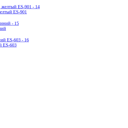
желтый ES-901
ний
й ES-603