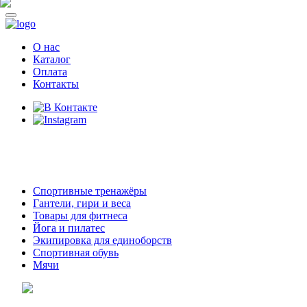
О нас
Каталог
Оплата
Контакты
8 (914)
69-55-0-55
г. Арсеньев,
ул. Островского 2,
ТЦ Семеновский, бутик 35
Спортивные тренажёры
Гантели, гири и веса
Товары для фитнеса
Йога и пилатес
Экипировка для единоборств
Спортивная обувь
Мячи