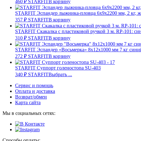
460
₽
STARFIT
В корзину
STARFIT Эспандер лыжника-пловца 6х9х2200 мм, 2 кг, 
357
₽
STARFIT
В корзину
STARFIT Скакалка с пластиковой ручкой 3 м. RP-101: си
310
₽
STARFIT
В корзину
STARFIT Эспандер «Восьмерка» 8х12х1000 мм 7 кг сини
272
₽
STARFIT
В корзину
STARFIT Суппорт голеностопа SU-403
340
₽
STARFIT
Выбрать ...
Сервис и помощь
Оплата и доставка
Возврат/обмен
Карта сайта
Мы в социальных сетях:
Способы оплаты: