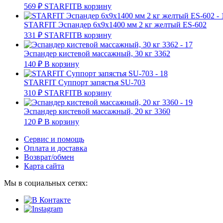
569
₽
STARFIT
В корзину
STARFIT Эспандер 6х9х1400 мм 2 кг желтый ES-602
331
₽
STARFIT
В корзину
Эспандер кистевой массажный, 30 кг 3362
140
₽
В корзину
STARFIT Суппорт запястья SU-703
310
₽
STARFIT
В корзину
Эспандер кистевой массажный, 20 кг 3360
120
₽
В корзину
Сервис и помощь
Оплата и доставка
Возврат/обмен
Карта сайта
Мы в социальных сетях: