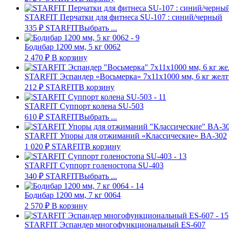
STARFIT Перчатки для фитнеса SU-107 : синий/черный
335
₽
STARFIT
Выбрать ...
Бодибар 1200 мм, 5 кг 0062
2 470
₽
В корзину
STARFIT Эспандер «Восьмерка» 7х11х1000 мм, 6 кг жел
212
₽
STARFIT
В корзину
STARFIT Суппорт колена SU-503
610
₽
STARFIT
Выбрать ...
STARFIT Упоры для отжиманий «Классические» BA-302
1 020
₽
STARFIT
В корзину
STARFIT Суппорт голеностопа SU-403
340
₽
STARFIT
Выбрать ...
Бодибар 1200 мм, 7 кг 0064
2 570
₽
В корзину
STARFIT Эспандер многофункциональный ES-607