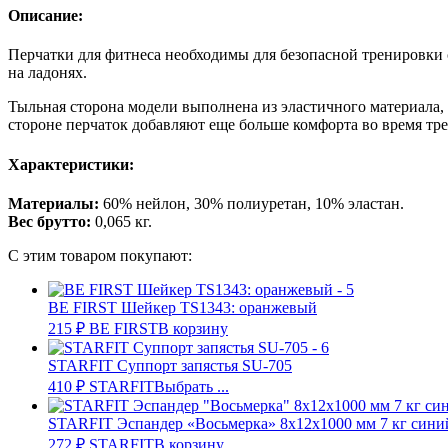
Описание:
Перчатки для фитнеса необходимы для безопасной тренировки 
на ладонях.
Тыльная сторона модели выполнена из эластичного материала,
стороне перчаток добавляют еще больше комфорта во время тр
Характеристики:
Материалы:
60% нейлон, 30% полиуретан, 10% эластан.
Вес брутто:
0,065 кг.
С этим товаром покупают:
BE FIRST Шейкер TS1343: оранжевый
215
₽
BE FIRST
В корзину
STARFIT Суппорт запястья SU-705
410
₽
STARFIT
Выбрать ...
STARFIT Эспандер «Восьмерка» 8х12х1000 мм 7 кг сини
272
₽
STARFIT
В корзину