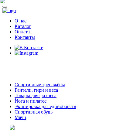
О нас
Каталог
Оплата
Контакты
8 (914)
69-55-0-55
г. Арсеньев,
ул. Островского 2,
ТЦ Семеновский, бутик 35
Спортивные тренажёры
Гантели, гири и веса
Товары для фитнеса
Йога и пилатес
Экипировка для единоборств
Спортивная обувь
Мячи