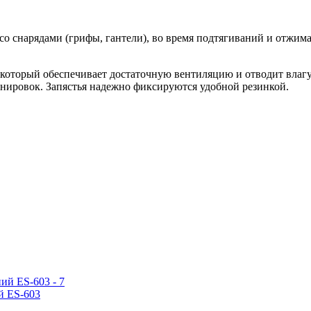
со снарядами (грифы, гантели), во время подтягиваний и отжи
 который обеспечивает достаточную вентиляцию и отводит влагу
енировок. Запястья надежно фиксируются удобной резинкой.
й ES-603