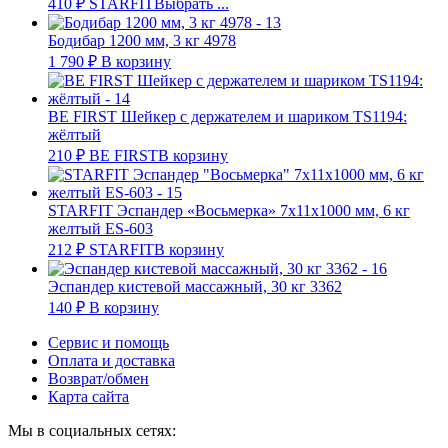
410
₽
STARFIT
Выбрать ...
Бодибар 1200 мм, 3 кг 4978
1 790
₽
В корзину
BE FIRST Шейкер с держателем и шариком TS1194:
жёлтый
210
₽
BE FIRST
В корзину
STARFIT Эспандер «Восьмерка» 7х11х1000 мм, 6 кг
желтый ES-603
212
₽
STARFIT
В корзину
Эспандер кистевой массажный, 30 кг 3362
140
₽
В корзину
Сервис и помощь
Оплата и доставка
Возврат/обмен
Карта сайта
Мы в социальных сетях: