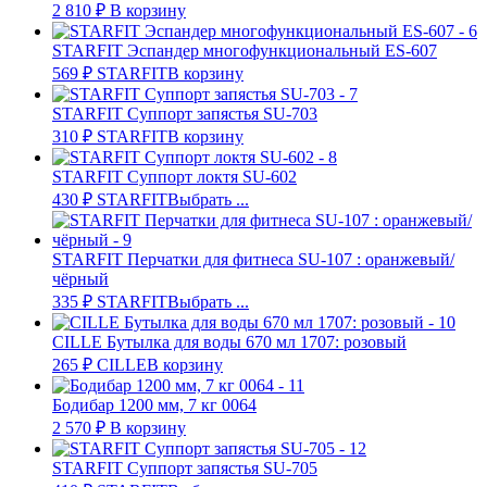
2 810
₽
В корзину
STARFIT Эспандер многофункциональный ES-607
569
₽
STARFIT
В корзину
STARFIT Суппорт запястья SU-703
310
₽
STARFIT
В корзину
STARFIT Суппорт локтя SU-602
430
₽
STARFIT
Выбрать ...
STARFIT Перчатки для фитнеса SU-107 : оранжевый/
чёрный
335
₽
STARFIT
Выбрать ...
CILLE Бутылка для воды 670 мл 1707: розовый
265
₽
CILLE
В корзину
Бодибар 1200 мм, 7 кг 0064
2 570
₽
В корзину
STARFIT Суппорт запястья SU-705