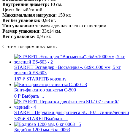
Внутренний диаметр:
10 см.
Цвет:
белый/синий.
Максимальная нагрузка:
150 кг.
Вес без упаковки:
0,93 кг.
Тип упаковки:
термоусадочная пленка с постером.
Размер упаковки:
33х14 см.
Вес с упаковке:
0,95 кг.
С этим товаром покупают:
STARFIT Эспандер «Восьмерка», 6х9х1000 мм, 5 кг
зеленый ES-603
187
₽
STARFIT
В корзину
Бинт-фиксатор запястья C-500
0
₽
Выбрать ...
STARFIT Перчатки для фитнеса SU-107 : синий/черный
335
₽
STARFIT
Выбрать ...
Бодибар 1200 мм, 6 кг 0063