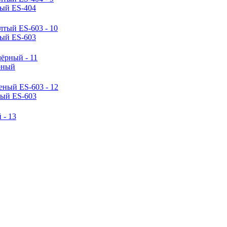
тый ES-404
тый ES-603
рный
ный ES-603