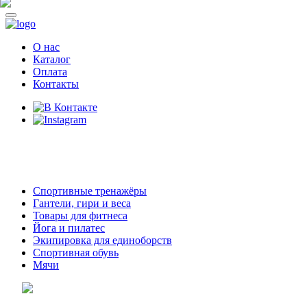
О нас
Каталог
Оплата
Контакты
8 (914)
69-55-0-55
г. Арсеньев,
ул. Островского 2,
ТЦ Семеновский, бутик 35
Спортивные тренажёры
Гантели, гири и веса
Товары для фитнеса
Йога и пилатес
Экипировка для единоборств
Спортивная обувь
Мячи