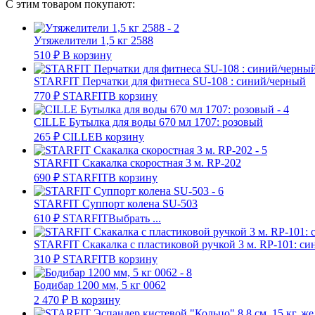
С этим товаром покупают:
Утяжелители 1,5 кг 2588
510
₽
В корзину
STARFIT Перчатки для фитнеса SU-108 : синий/черный
770
₽
STARFIT
В корзину
CILLE Бутылка для воды 670 мл 1707: розовый
265
₽
CILLE
В корзину
STARFIT Скакалка скоростная 3 м. RP-202
690
₽
STARFIT
В корзину
STARFIT Суппорт колена SU-503
610
₽
STARFIT
Выбрать ...
STARFIT Скакалка с пластиковой ручкой 3 м. RP-101: си
310
₽
STARFIT
В корзину
Бодибар 1200 мм, 5 кг 0062
2 470
₽
В корзину