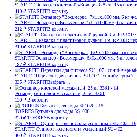
STARFIT Эспандер кистевой «Кольцо» 8,8 см. 15 кг. жел
410
₽
STARFIT
В корзину
STARFIT Эспандер «Восьмерка» 7х11х1000 мм, 6 кг жел
212
₽
STARFIT
В корзину
STARFIT Скакалка с пластиковой ручкой 3 м. RP-101: чё
310
₽
STARFIT
В корзину
STARFIT Эспандер «Восьмерка», 6х9х1000 мм, 5 кг зеле
187
₽
STARFIT
В корзину
STARFIT Перчатки для фитнеса SU-107 : синий/черный
335
₽
STARFIT
Выбрать ...
Эспандер кистевой массажный, 25 кг 3361
130
₽
В корзину
TORRES Бутылка для воды SS1028
350
₽
TORRES
В корзину
STARFIT Суппорт голеностопа усиленный SU-402
460
₽
STARFIT
В корзину