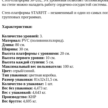
Степ-платформа SP-202, 3-х уровневая позволяет оптимизиров
на степе можно наладить работу сердечно-сосудистой системы.
Степ-платформы STARFIT – незаменимый и один из самых попу
групповых программах.
Характеристики:
Количество уровней:
3.
Материал:
PVC (поливинилхлорид).
Длина:
80 см.
Ширина:
30 см.
Высота платформы с уровнями:
20 см.
Высота первого уровня:
10 см.
Высота каждой ступени:
5 см.
Максимальный вес пользователя:
100 кг.
Цвет:
серый/синий.
Тип упаковки:
цветная коробка.
Размер упаковки:
81х32х11,5 см.
Количество в упаковке:
1 шт.
Вес без упаковки:
4,473 кг.
Вес с упаковкой:
4,643 кг.
Производство:
КНР
Вес брутто:
4,695 кг.