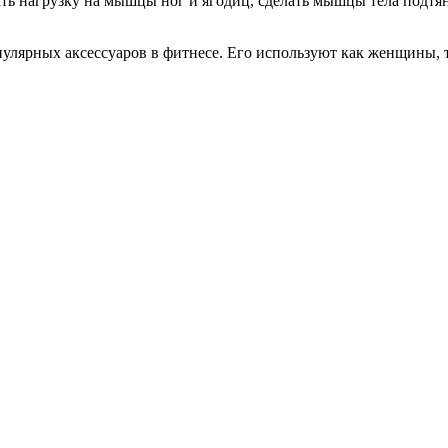
ать нагрузку на мышцы ног и ягодиц, сделать мышцы тела подт
лярных аксессуаров в фитнесе. Его используют как женщины, 