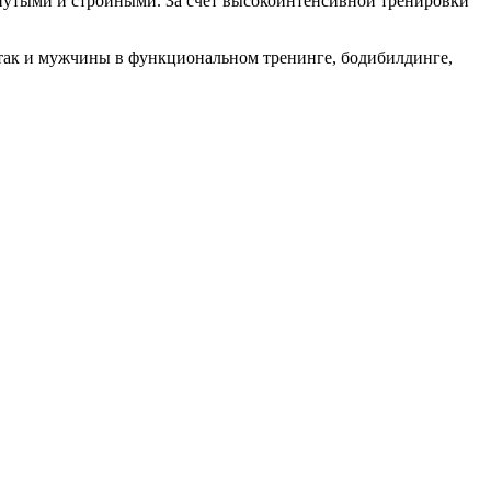
янутыми и стройными. За счет высокоинтенсивной тренировки
так и мужчины в функциональном тренинге, бодибилдинге,