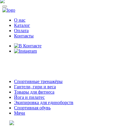
О нас
Каталог
Оплата
Контакты
8 (914)
69-55-0-55
г. Арсеньев,
ул. Островского 2,
ТЦ Семеновский, бутик 35
Спортивные тренажёры
Гантели, гири и веса
Товары для фитнеса
Йога и пилатес
Экипировка для единоборств
Спортивная обувь
Мячи