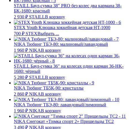
STAILL Баул-сумка 38″ PRO без колес два кармана 38-
БK-1680: красный
2 930
₽
STAILL
В корзину
STEX Youth Клюшка хоккейная детская HT-1000
700
₽
STEX
Выбрать ...
NIKA Тюбинг ТБЭ-80: малиновый/лавандовый
1 960
₽
NIKA
В корзину
STAILL Баул-сумка 36″ на колесах один карман 36-HK-
1680: чёрный
5 280
₽
STAILL
В корзину
NIKA Тюбинг ТБ5К-90: кристаллы
2 860
₽
NIKA
В корзину
NIKA Тюбинг ТБЭ-80: лавандовый/лимонный
1 960
₽
NIKA
В корзину
NIKA Снегокат «Тимка спорт 2» Пришельцы ТС2
3 490
₽
NIKA
В корзину