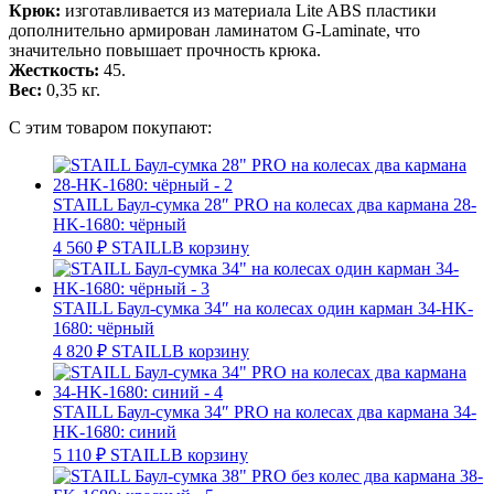
Крюк:
изготавливается из материала Lite ABS пластики
дополнительно армирован ламинатом G-Laminate, что
значительно повышает прочность крюка.
Жесткость:
45.
Вес:
0,35 кг.
С этим товаром покупают:
STAILL Баул-сумка 28″ PRO на колесах два кармана 28-
HK-1680: чёрный
4 560
₽
STAILL
В корзину
STAILL Баул-сумка 34″ на колесах один карман 34-HK-
1680: чёрный
4 820
₽
STAILL
В корзину
STAILL Баул-сумка 34″ PRO на колесах два кармана 34-
HK-1680: синий
5 110
₽
STAILL
В корзину