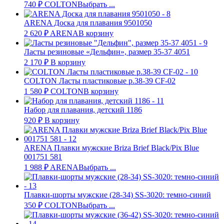
740
₽
COLTON
Выбрать ...
ARENA Доска для плавания 9501050
2 620
₽
ARENA
В корзину
Ласты резиновые «Дельфин», размер 35-37 4051
2 170
₽
В корзину
COLTON Ласты пластиковые р.38-39 CF-02
1 580
₽
COLTON
В корзину
Набор для плавания, детский 1186
920
₽
В корзину
ARENA Плавки мужские Briza Brief Black/Pix Blue
001751 581
1 988
₽
ARENA
Выбрать ...
Плавки-шорты мужские (28-34) SS-3020: темно-синий
350
₽
COLTON
Выбрать ...