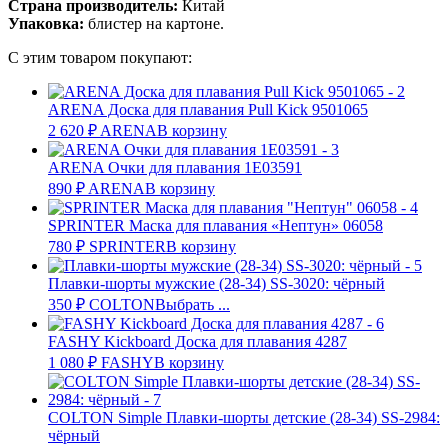
Страна производитель:
Китай
Упаковка:
блистер на картоне.
С этим товаром покупают:
ARENA Доска для плавания Pull Kick 9501065
2 620
₽
ARENA
В корзину
ARENA Очки для плавания 1Е03591
890
₽
ARENA
В корзину
SPRINTER Маска для плавания «Нептун» 06058
780
₽
SPRINTER
В корзину
Плавки-шорты мужские (28-34) SS-3020: чёрный
350
₽
COLTON
Выбрать ...
FASHY Kickboard Доска для плавания 4287
1 080
₽
FASHY
В корзину
COLTON Simple Плавки-шорты детские (28-34) SS-2984:
чёрный