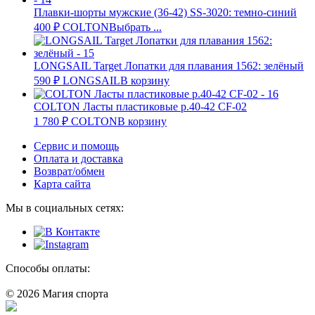
Плавки-шорты мужские (36-42) SS-3020: темно-синий
400
₽
COLTON
Выбрать ...
LONGSAIL Target Лопатки для плавания 1562: зелёный
590
₽
LONGSAIL
В корзину
COLTON Ласты пластиковые р.40-42 CF-02
1 780
₽
COLTON
В корзину
Сервис и помощь
Оплата и доставка
Возврат/обмен
Карта сайта
Мы в социальных сетях:
Способы оплаты:
© 2026 Магия спорта
8 (914) 69-55-0-55