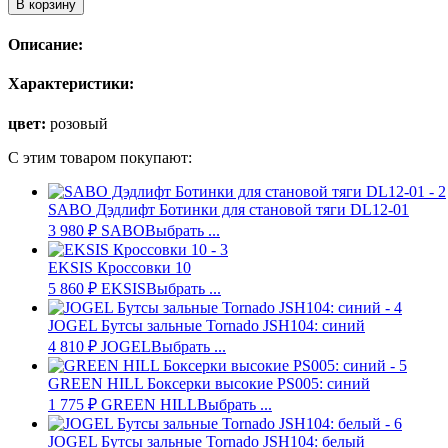
В корзину
Описание:
Характеристики:
цвет:
розовый
С этим товаром покупают:
SABO Дэдлифт Ботинки для становой тяги DL12-01
3 980
₽
SABO
Выбрать ...
EKSIS Кроссовки 10
5 860
₽
EKSIS
Выбрать ...
JOGEL Бутсы зальные Tornado JSH104: синий
4 810
₽
JOGEL
Выбрать ...
GREEN HILL Боксерки высокие PS005: синий
1 775
₽
GREEN HILL
Выбрать ...
JOGEL Бутсы зальные Tornado JSH104: белый