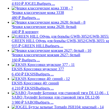
4 810
₽
JOGEL
Выбрать ...
Чешки классические кожа 3338
480
₽
Выбрать ...
Чешки классические кожа 2628: белый
440
₽
В корзину
GREEN HILL Обувь для борьбы GWB-3052/GWB-3055: к
935
₽
GREEN HILL
Выбрать ...
Чешки классические кожзам 2627: белый
160
₽
Выбрать ...
EKSIS Кроссовки мужские 377
6 450
₽
EKSIS
Выбрать ...
EKSIS Кроссовки 40: синий
4 210
₽
EKSIS
Выбрать ...
SABO Дэдлифт Ботинки для становой тяги DL12-06
3 980
₽
SABO
Выбрать ...