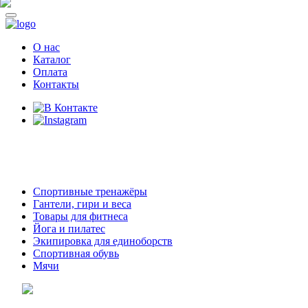
О нас
Каталог
Оплата
Контакты
8 (914)
69-55-0-55
г. Арсеньев,
ул. Островского 2,
ТЦ Семеновский, бутик 35
Спортивные тренажёры
Гантели, гири и веса
Товары для фитнеса
Йога и пилатес
Экипировка для единоборств
Спортивная обувь
Мячи