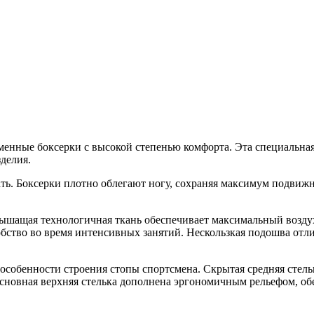
нные боксерки с высокой степенью комфорта. Эта специальная 
делия.
ть. Боксерки плотно облегают ногу, сохраняя максимум подвиж
дышащая технологичная ткань обеспечивает максимальный воздухо
обство во время интенсивных занятий. Нескользкая подошва отл
собенности строения стопы спортсмена. Скрытая средняя стельк
Основная верхняя стелька дополнена эргономичным рельефом, 