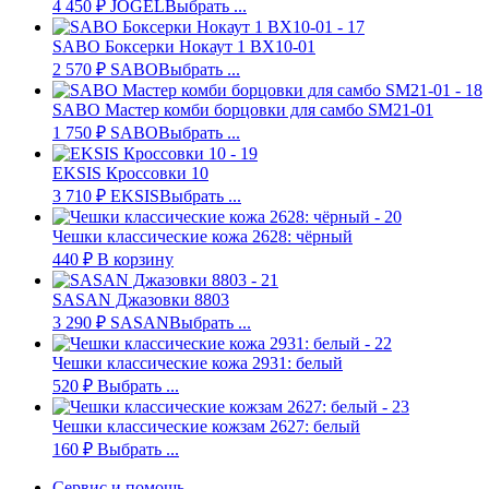
4 450
₽
JOGEL
Выбрать ...
SABO Боксерки Нокаут 1 BX10-01
2 570
₽
SABO
Выбрать ...
SABO Мастер комби борцовки для самбо SM21-01
1 750
₽
SABO
Выбрать ...
EKSIS Кроссовки 10
3 710
₽
EKSIS
Выбрать ...
Чешки классические кожа 2628: чёрный
440
₽
В корзину
SASAN Джазовки 8803
3 290
₽
SASAN
Выбрать ...
Чешки классические кожа 2931: белый
520
₽
Выбрать ...
Чешки классические кожзам 2627: белый
160
₽
Выбрать ...
Сервис и помощь