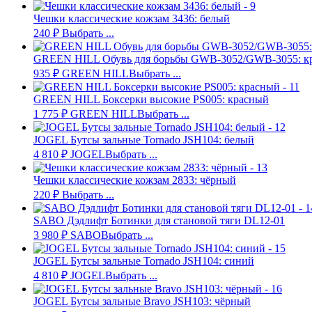
Чешки классические кожзам 3436: белый
240
₽
Выбрать ...
GREEN HILL Обувь для борьбы GWB-3052/GWB-3055: к
935
₽
GREEN HILL
Выбрать ...
GREEN HILL Боксерки высокие PS005: красный
1 775
₽
GREEN HILL
Выбрать ...
JOGEL Бутсы зальные Tornado JSH104: белый
4 810
₽
JOGEL
Выбрать ...
Чешки классические кожзам 2833: чёрный
220
₽
Выбрать ...
SABO Дэдлифт Ботинки для становой тяги DL12-01
3 980
₽
SABO
Выбрать ...
JOGEL Бутсы зальные Tornado JSH104: синий
4 810
₽
JOGEL
Выбрать ...
JOGEL Бутсы зальные Bravo JSH103: чёрный