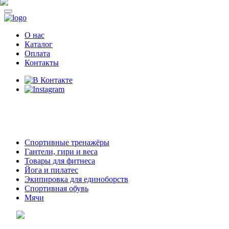
О нас
Каталог
Оплата
Контакты
8 (914)
69-55-0-55
г. Арсеньев,
ул. Островского 2,
ТЦ Семеновский, бутик 35
Спортивные тренажёры
Гантели, гири и веса
Товары для фитнеса
Йога и пилатес
Экипировка для единоборств
Спортивная обувь
Мячи