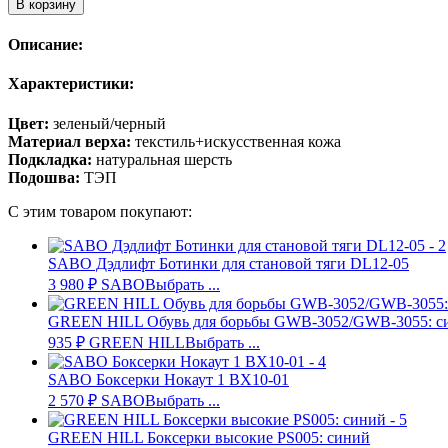
В корзину
Описание:
Характеристики:
Цвет:
зеленый/черный
Материал верха:
текстиль+искусственная кожа
Подкладка:
натуральная шерсть
Подошва:
ТЭП
С этим товаром покупают:
SABO Дэдлифт Ботинки для становой тяги DL12-05
3 980
₽
SABO
Выбрать ...
GREEN HILL Обувь для борьбы GWB-3052/GWB-3055: с
935
₽
GREEN HILL
Выбрать ...
SABO Боксерки Нокаут 1 BX10-01
2 570
₽
SABO
Выбрать ...
GREEN HILL Боксерки высокие PS005: синий