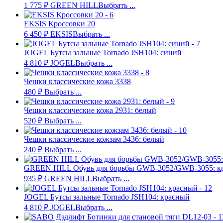
1 775
₽
GREEN HILL
Выбрать ...
EKSIS Кроссовки 20
6 450
₽
EKSIS
Выбрать ...
JOGEL Бутсы зальные Tornado JSH104: синий
4 810
₽
JOGEL
Выбрать ...
Чешки классические кожа 3338
480
₽
Выбрать ...
Чешки классические кожа 2931: белый
520
₽
Выбрать ...
Чешки классические кожзам 3436: белый
240
₽
Выбрать ...
GREEN HILL Обувь для борьбы GWB-3052/GWB-3055: к
935
₽
GREEN HILL
Выбрать ...
JOGEL Бутсы зальные Tornado JSH104: красный
4 810
₽
JOGEL
Выбрать ...