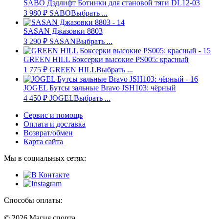
SABO Дэдлифт Ботинки для становой тяги DL12-03
3 980
₽
SABO
Выбрать ...
SASAN Джазовки 8803
3 290
₽
SASAN
Выбрать ...
GREEN HILL Боксерки высокие PS005: красный
1 775
₽
GREEN HILL
Выбрать ...
JOGEL Бутсы зальные Bravo JSH103: чёрный
4 450
₽
JOGEL
Выбрать ...
Сервис и помощь
Оплата и доставка
Возврат/обмен
Карта сайта
Мы в социальных сетях:
Способы оплаты:
© 2026 Магия спорта