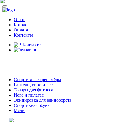
О нас
Каталог
Оплата
Контакты
8 (914)
69-55-0-55
г. Арсеньев,
ул. Островского 2,
ТЦ Семеновский, бутик 35
Спортивные тренажёры
Гантели, гири и веса
Товары для фитнеса
Йога и пилатес
Экипировка для единоборств
Спортивная обувь
Мячи