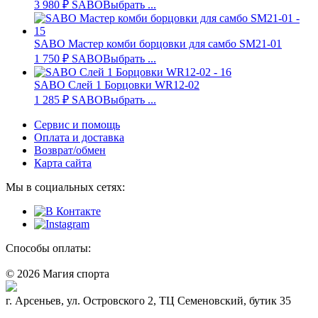
3 980
₽
SABO
Выбрать ...
SABO Мастер комби борцовки для самбо SM21-01
1 750
₽
SABO
Выбрать ...
SABO Слей 1 Борцовки WR12-02
1 285
₽
SABO
Выбрать ...
Сервис и помощь
Оплата и доставка
Возврат/обмен
Карта сайта
Мы в социальных сетях:
Способы оплаты:
© 2026 Магия спорта
8 (914) 69-55-0-55
г. Арсеньев, ул. Островского 2, ТЦ Семеновский, бутик 35
Политика конфидециальности