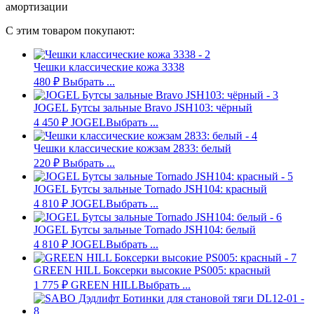
амортизации
С этим товаром покупают:
Чешки классические кожа 3338
480
₽
Выбрать ...
JOGEL Бутсы зальные Bravo JSH103: чёрный
4 450
₽
JOGEL
Выбрать ...
Чешки классические кожзам 2833: белый
220
₽
Выбрать ...
JOGEL Бутсы зальные Tornado JSH104: красный
4 810
₽
JOGEL
Выбрать ...
JOGEL Бутсы зальные Tornado JSH104: белый
4 810
₽
JOGEL
Выбрать ...
GREEN HILL Боксерки высокие PS005: красный
1 775
₽
GREEN HILL
Выбрать ...